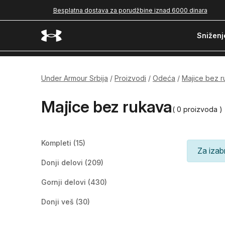
Besplatna dostava za porudžbine iznad 6000 dinara
Sniženj
Under Armour Srbija
Proizvodi
Odeća
Majice bez 
Majice bez rukava
( 0 proizvoda )
Kompleti
(15)
Za izab
Donji delovi
(209)
Gornji delovi
(430)
Donji veš
(30)