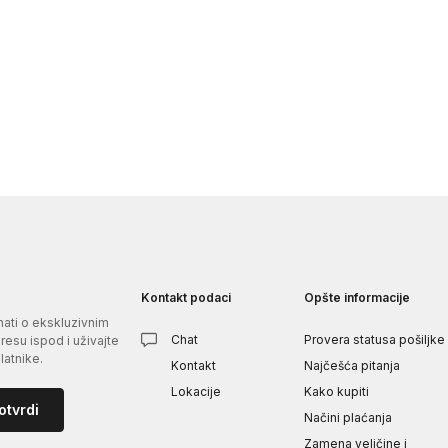
Kontakt podaci
Opšte informacije
znati o ekskluzivnim
Chat
Provera statusa pošiljke
esu ispod i uživajte
atnike.
Kontakt
Najčešća pitanja
Lokacije
Kako kupiti
otvrdi
Načini plaćanja
Zamena veličine i