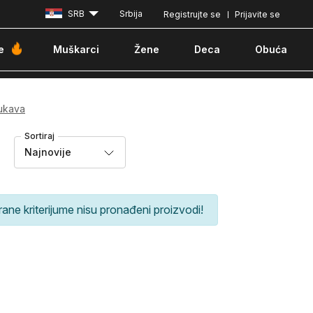
SRB
Srbija
Registrujte se
Prijavite se
Plaćanje karticom ili pouzećem
e
Muškarci
Žene
Deca
Obuća
rukava
Sortiraj
Najnovije
rane kriterijume nisu pronađeni proizvodi!