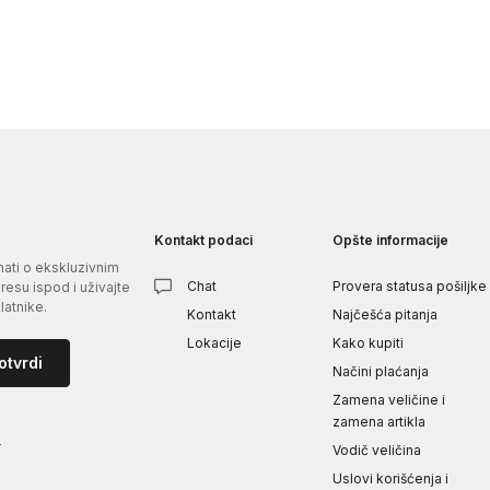
Kontakt podaci
Opšte informacije
znati o ekskluzivnim
Chat
Provera statusa pošiljke
esu ispod i uživajte
atnike.
Kontakt
Najčešća pitanja
Lokacije
Kako kupiti
otvrdi
Načini plaćanja
Zamena veličine i
zamena artikla
i
Vodič veličina
Uslovi korišćenja i