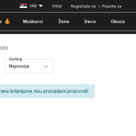
SRB
Srbija
Registrujte se
Prijavite se
Plaćanje karticom ili pouzećem
e
Muškarci
Žene
Deca
Obuća
kers
Sortiraj
Najnovije
rane kriterijume nisu pronađeni proizvodi!