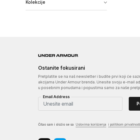
Kolekcije
Ostanite fokusirani
Pretplatite se na naš newsletter i budite prvi koji će sa
akcijama Under Armour brenda. Unesite svoju e-mail adr
u posebnim ponudama i popustima samo za naše pretpl
Email Address
P
Čitao sam i složio se sa
Uslovima korišćenja
i politikom privatnost