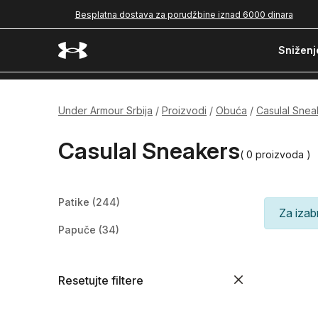
Besplatna dostava za porudžbine iznad 6000 dinara
Sniženj
Under Armour Srbija
Proizvodi
Obuća
Casulal Snea
Casulal Sneakers
( 0 proizvoda )
Patike
(244)
Za izab
Papuče
(34)
Resetujte filtere