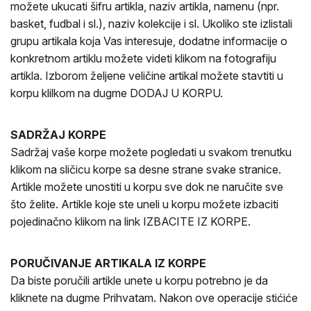
možete ukucati šifru artikla, naziv artikla, namenu (npr.
basket, fudbal i sl.), naziv kolekcije i sl. Ukoliko ste izlistali
grupu artikala koja Vas interesuje, dodatne informacije o
konkretnom artiklu možete videti klikom na fotografiju
artikla. Izborom željene veličine artikal možete stavtiti u
korpu klilkom na dugme DODAJ U KORPU.
SADRŽAJ KORPE
Sadržaj vaše korpe možete pogledati u svakom trenutku
klikom na sličicu korpe sa desne strane svake stranice.
Artikle možete unostiti u korpu sve dok ne naručite sve
što želite. Artikle koje ste uneli u korpu možete izbaciti
pojedinačno klikom na link IZBACITE IZ KORPE.
PORUČIVANJE ARTIKALA IZ KORPE
Da biste poručili artikle unete u korpu potrebno je da
kliknete na dugme Prihvatam. Nakon ove operacije stićiće