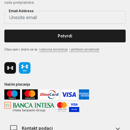
naše pretplatnike.
Email Address
Potvrdi
Čitao sam i složio se sa
Uslovima korišćenja
i politikom privatnosti
Načini placanja
Kontakt podaci