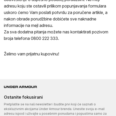
adresu koju ste ostavili prilikom popunjavanja formulara
uskoro ćemo Vam poslati potvrdu za poručene artikle, a
nakon obrade porudžbine dobićete sve naknadne
informacije na mejl adresu.
Za sva dodatna pitanja možete nas kontaktirati pozivom
broja telefona 0800 222 333.
Želimo vam prijatnu kupovinu!
Ostanite fokusirani
Pretplatite se na naš newsletter i budite prvi koji će saznati o
ekskluzivnim akcijama Under Armour brenda. Unesite svoju e-mail
adresu ispod i uživajte u posebnim ponudama i popustima samo za