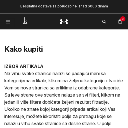
Besplatna dostava za porudžbine iznad 6000 dinara
0
Kako kupiti
IZBOR ARTIKALA
Na vrhu svake stranice nalazi se padajući meni sa
kategorijama artikala, klikom na željenu kategoriju otvoriće
Vam se nova stranica sa artiklima iz odabrane kategorije.
Sa leve strane ove stranice nalaze se svi filteri, klikom na
jedan ili više filtera dobićete željeni rezultat filtracije.
Ukoliko ne znate kojoj kategoriji pripada artikal koji Vas
interesuje, možete iskoristiti polje za pretragu koje se
nalazi u vrhu svake stranice sa desne strane. U polje