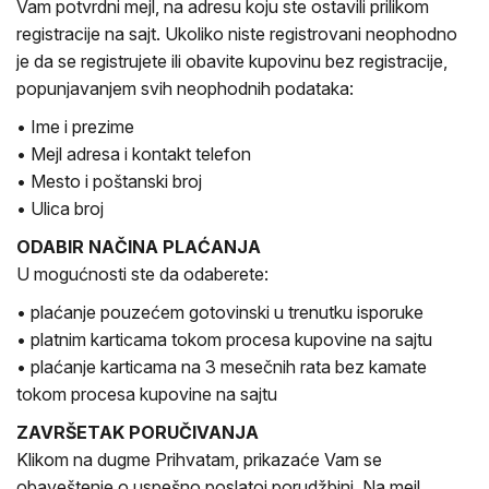
Vam potvrdni mejl, na adresu koju ste ostavili prilikom
registracije na sajt. Ukoliko niste registrovani neophodno
je da se registrujete ili obavite kupovinu bez registracije,
popunjavanjem svih neophodnih podataka:
• Ime i prezime
• Mejl adresa i kontakt telefon
• Mesto i poštanski broj
• Ulica broj
ODABIR NAČINA PLAĆANJA
U mogućnosti ste da odaberete:
• plaćanje pouzećem gotovinski u trenutku isporuke
• platnim karticama tokom procesa kupovine na sajtu
• plaćanje karticama na 3 mesečnih rata bez kamate
tokom procesa kupovine na sajtu
ZAVRŠETAK PORUČIVANJA
Klikom na dugme Prihvatam, prikazaće Vam se
obaveštenje o uspešno poslatoj porudžbini. Na mejl