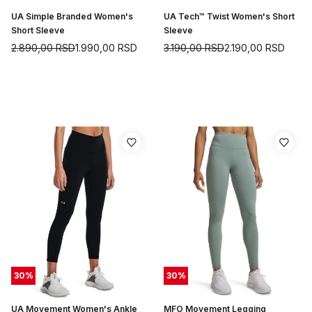
UA Simple Branded Women's
UA Tech™ Twist Women's Short
Short Sleeve
Sleeve
2.890,00
RSD
1.990,00
RSD
3.190,00
RSD
2.190,00
RSD
30
%
30
%
UA Movement Women's Ankle
MFO Movement Legging