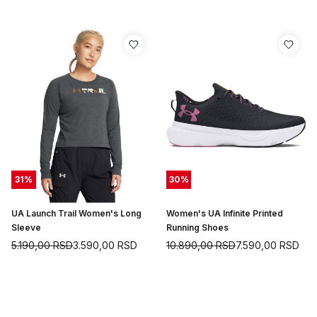
31
%
30
%
UA Launch Trail Women's Long
Women's UA Infinite Printed
Sleeve
Running Shoes
5.190,00
RSD
3.590,00
RSD
10.890,00
RSD
7.590,00
RSD