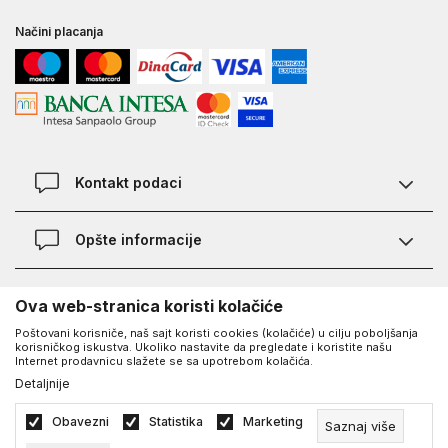
Načini placanja
Kontakt podaci
Chat
Opšte informacije
Kontakt
Provera statusa pošiljke
Lokacije
O Under Armour-u
Ova web-stranica koristi kolačiće
Najčešća pitanja
Poštovani korisniče, naš sajt koristi cookies (kolačiće) u cilju poboljšanja
O nama - priča o UA
Kako kupiti
korisničkog iskustva. Ukoliko nastavite da pregledate i koristite našu
UA Social
Internet prodavnicu slažete se sa upotrebom kolačića.
Saznajte više o UA
Načini plaćanja
Detaljnije
Facebook
Karijera
Zamena veličine i zamena artikla
©2026
www.underarmour.rs
, Izrada
NB SOFT
. Sva prava zadržana.
Obavezni
Statistika
Marketing
Saznaj više
Blog
Vodič veličina
Politika privatnosti
Uslovi korišćenja