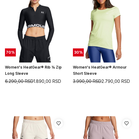
70
%
30
%
Women's HeatGear® Rib ¼ Zip
Women's HeatGear® Armour
Long Sleeve
Short Sleeve
6.290,00
RSD
1.890,00
RSD
3.990,00
RSD
2.790,00
RSD