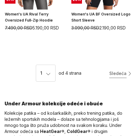
Women's UA Rival Terry
Women's UA BF Oversized Logo
Oversized Full-Zip Hoodie
Short Sleeve
7.490,00
RSD
5.190,00
RSD
3.090,00
RSD
2.190,00
RSD
1
od
4
strana
Sledeća
Under Armour kolekcije odeće i obuće
Kolekcije patika – od košarkaških, preko trening patika, do
ležernih sportskih modela – dolaze sa tehnologijama i još
mnogo toga što pruža udobnost na svakom koraku. Under
Armour odeća sa
HeatGear®
,
ColdGear®
i drugim