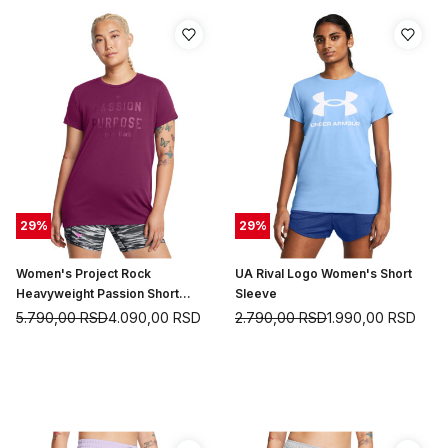
29
%
29
%
Women's Project Rock
UA Rival Logo Women's Short
Heavyweight Passion Short
Sleeve
Sleeve
5.790,00
RSD
4.090,00
RSD
2.790,00
RSD
1.990,00
RSD