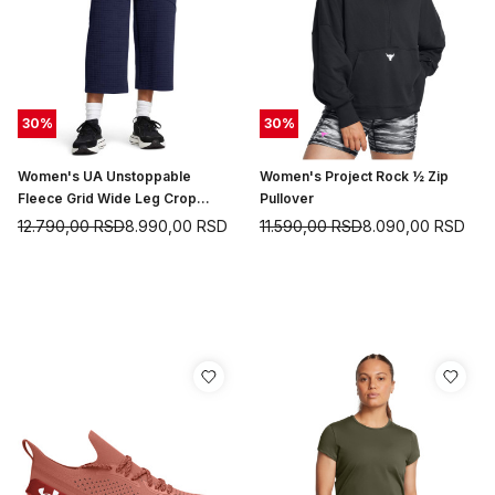
30
%
30
%
Women's UA Unstoppable
Women's Project Rock ½ Zip
Fleece Grid Wide Leg Crop
Pullover
Pants
12.790,00
RSD
8.990,00
RSD
11.590,00
RSD
8.090,00
RSD