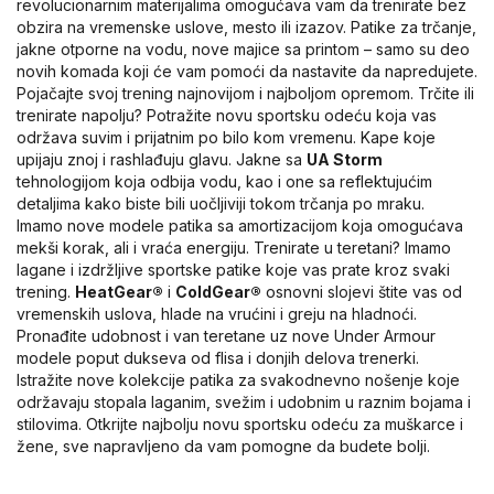
revolucionarnim materijalima omogućava vam da trenirate bez
obzira na vremenske uslove, mesto ili izazov. Patike za trčanje,
jakne otporne na vodu, nove majice sa printom – samo su deo
novih komada koji će vam pomoći da nastavite da napredujete.
Pojačajte svoj trening najnovijom i najboljom opremom. Trčite ili
trenirate napolju? Potražite novu sportsku odeću koja vas
održava suvim i prijatnim po bilo kom vremenu. Kape koje
upijaju znoj i rashlađuju glavu. Jakne sa
UA Storm
tehnologijom koja odbija vodu, kao i one sa reflektujućim
detaljima kako biste bili uočljiviji tokom trčanja po mraku.
Imamo nove modele patika sa amortizacijom koja omogućava
mekši korak, ali i vraća energiju. Trenirate u teretani? Imamo
lagane i izdržljive sportske patike koje vas prate kroz svaki
trening.
HeatGear®
i
ColdGear®
osnovni slojevi štite vas od
vremenskih uslova, hlade na vrućini i greju na hladnoći.
Pronađite udobnost i van teretane uz nove Under Armour
modele poput dukseva od flisa i donjih delova trenerki.
Istražite nove kolekcije patika za svakodnevno nošenje koje
održavaju stopala laganim, svežim i udobnim u raznim bojama i
stilovima. Otkrijte najbolju novu sportsku odeću za muškarce i
žene, sve napravljeno da vam pomogne da budete bolji.