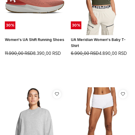
30
%
30
%
Women's UA Shift Running Shoes
UA Meridian Women's Baby T-
Shirt
11.990,00
RSD
8.390,00
RSD
6.990,00
RSD
4.890,00
RSD