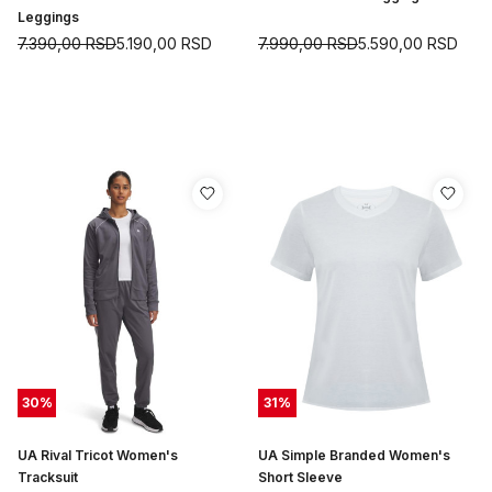
Leggings
7.390,00
RSD
5.190,00
RSD
7.990,00
RSD
5.590,00
RSD
30
%
31
%
UA Rival Tricot Women's
UA Simple Branded Women's
Tracksuit
Short Sleeve