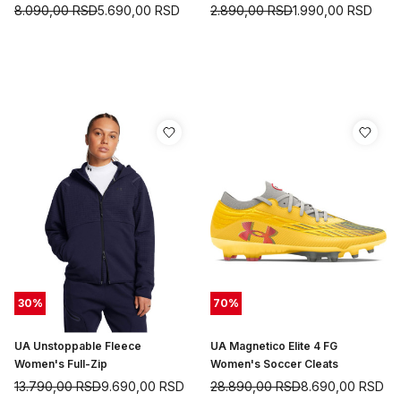
8.090,00
RSD
5.690,00
RSD
2.890,00
RSD
1.990,00
RSD
30
%
70
%
UA Unstoppable Fleece
UA Magnetico Elite 4 FG
Women's Full-Zip
Women's Soccer Cleats
13.790,00
RSD
9.690,00
RSD
28.890,00
RSD
8.690,00
RSD