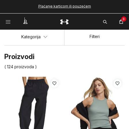
Plaćanje karticom ili pouzećem
0
Filteri
Kategorija
Proizvodi
( 124 proizvoda )