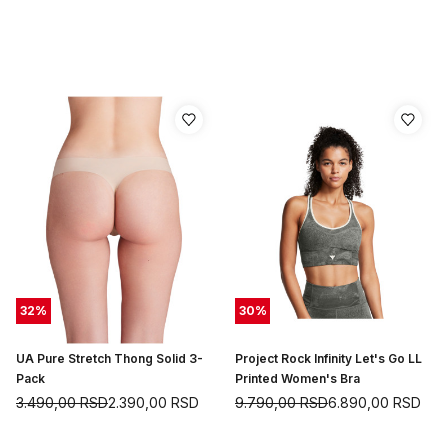
32
%
30
%
UA Pure Stretch Thong Solid 3-
Project Rock Infinity Let's Go LL
Pack
Printed Women's Bra
3.490,00
RSD
2.390,00
RSD
9.790,00
RSD
6.890,00
RSD