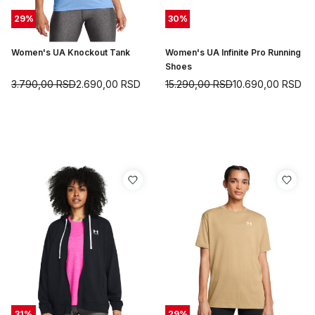
29
%
30
%
Women's UA Knockout Tank
Women's UA Infinite Pro Running
Shoes
3.790,00
RSD
2.690,00
RSD
15.290,00
RSD
10.690,00
RSD
31
%
29
%