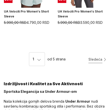
UA Velociti Pro Women's Short
UA Velociti Pro Women's Short
Sleeve
Sleeve
5.990,00
RSD
4.790,00
RSD
5.990,00
RSD
3.590,00
RSD
1
od
5
strana
Sledeća
Izdržljivost i Kvalitet za Sve Aktivnosti
Sportska Elegancija sa Under Armour-om
Naša kolekcija gornjih delova brenda
Under Armour
nudi
savršenu kombinaciju sportskog stila i performansi. Bez obzira