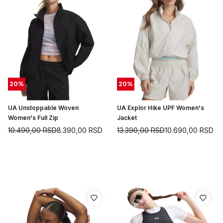
20
%
20
%
UA Unstoppable Woven
UA Explor Hike UPF Women's
Women's Full Zip
Jacket
10.490,00
RSD
8.390,00
RSD
13.390,00
RSD
10.690,00
RSD