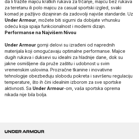
da li tražite majicu kratkih rukava za trčanje, majicu bez rukava
za teretanu ili polo majicu za casual sportski izgled, svaki
komad je pažljivo dizajniran da zadovolji najviše standarde. Uz
Under Armour
, možete biti sigurni da dobijate vrhunsku
odeću koja spaja funkcionalnost i moderni dizajn.
Performanse na Najvišem Nivou
Under Armour
gornji delovi su izrađeni od naprednih
materijala koji omogućavaju optimalne performanse. Majice
dugih rukava i duksevi su idealni za hladnije dane, dok su
jakne osmišljene da pruže zaštitu i udobnost u svim
vremenskim uslovima. Prozračne tkanine i inovativne
tehnologije obezbeđuju slobodu pokreta i savršenu regulaciju
temperature, što ih čini idealnim izborom za sve sportske
aktivnosti. Sa
Under Armour
-om, vaša sportska oprema
nikada nije bila bolja.