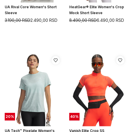
UA Rival Core Women's Short
HeatGear® Elite Women's Crop
Sleeve
Mock Short Sleeve
3.190,00
RSD
2.490,00
RSD
8.490,00
RSD
6.490,00
RSD
20
%
40
%
UA Tech™ Pixelate Women's
Vanish Elite Crop SS