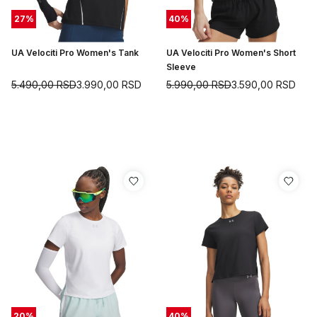
27
%
40
%
UA Velociti Pro Women's Tank
UA Velociti Pro Women's Short
Sleeve
5.490,00
RSD
3.990,00
RSD
5.990,00
RSD
3.590,00
RSD
20
%
40
%