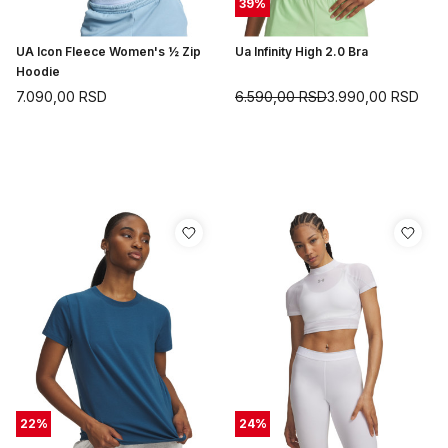
39
%
UA Icon Fleece Women's ½ Zip
Ua Infinity High 2.0 Bra
Hoodie
7.090,00
RSD
6.590,00
RSD
3.990,00
RSD
22
%
24
%