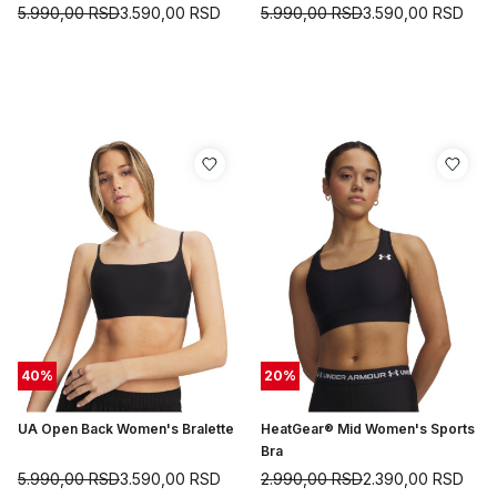
5.990,00
RSD
3.590,00
RSD
5.990,00
RSD
3.590,00
RSD
40
%
20
%
UA Open Back Women's Bralette
HeatGear® Mid Women's Sports
Bra
5.990,00
RSD
3.590,00
RSD
2.990,00
RSD
2.390,00
RSD