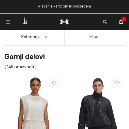
Plaćanje karticom ili pouzećem
0
Filteri
Kategorija
Gornji delovi
( 145 proizvoda )