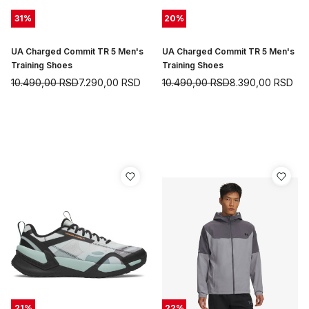
31
%
20
%
UA Charged Commit TR 5 Men's
UA Charged Commit TR 5 Men's
Training Shoes
Training Shoes
10.490,00
RSD
7.290,00
RSD
10.490,00
RSD
8.390,00
RSD
21
%
22
%