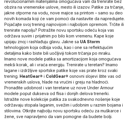
revolucionarnim materijalima omogućava vam da trenirate bez
obzira na vremenske uslove, mesto ili izazov. Patike za trčanje,
jakne otporne na vodu, nove majice sa printom – samo su deo
novih komada koji će vam pomoći da nastavite da napredujete.
Pojačajte svoj trening najnovijom i najboljom opremom. Trčite ili
trenirate napolju? Potražite novu sportsku odeću koja vas
održava suvim i prijatnim po bilo kom vremenu. Kape koje
upijaju znoj i rashlađuju glavu. Jakne sa
UA Storm
tehnologijom koja odbija vodu, kao i one sa reflektujućim
detaljima kako biste bili uočljiviji tokom trčanja po mraku.
Imamo nove modele patika sa amortizacijom koja omogućava
mekši korak, ali i vraća energiju. Trenirate u teretani? Imamo
lagane i izdržljive sportske patike koje vas prate kroz svaki
trening.
HeatGear®
i
ColdGear®
osnovni slojevi štite vas od
vremenskih uslova, hlade na vrućini i greju na hladnoći.
Pronađite udobnost i van teretane uz nove Under Armour
modele poput dukseva od flisa i donjih delova trenerki.
Istražite nove kolekcije patika za svakodnevno nošenje koje
održavaju stopala laganim, svežim i udobnim u raznim bojama i
stilovima. Otkrijte najbolju novu sportsku odeću za muškarce i
žene, sve napravljeno da vam pomogne da budete bolji.