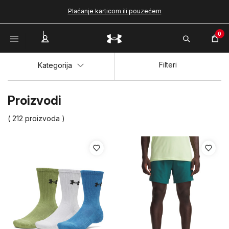
Plaćanje karticom ili pouzećem
0
Filteri
Kategorija
Proizvodi
( 212 proizvoda )