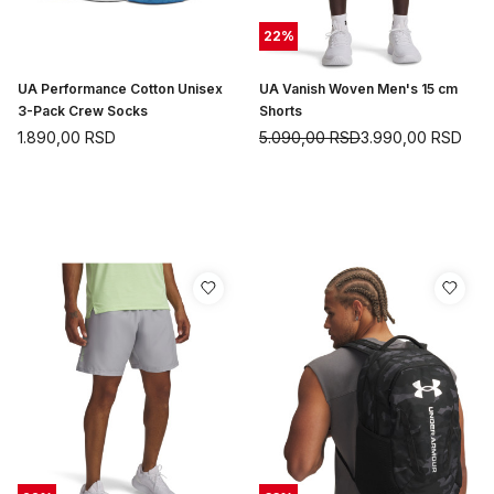
22
%
UA Performance Cotton Unisex
UA Vanish Woven Men's 15 cm
3-Pack Crew Socks
Shorts
1.890,00
RSD
5.090,00
RSD
3.990,00
RSD