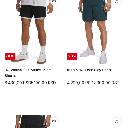
20
%
30
%
UA Vanish Elite Men's 15 cm
Men's UA Tech Play Short
Shorts
6.490,00
RSD
5.190,00
RSD
4.290,00
RSD
2.990,00
RSD