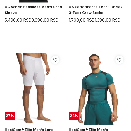
UA Vanish Seamless Men's Short
UA Performance Tech™ Unisex
Sleeve
3-Pack Crew Socks
5.490,00
RSD
3.990,00
RSD
1.790,00
RSD
1.390,00
RSD
27
%
24
%
HeatGear® Elite Men's Long
HeatGear® Elite Men's