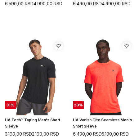
6.590,00
RSD
4.990,00
RSD
6.490,00
RSD
4.990,00
RSD
31
%
20
%
UA Tech™ Taping Men's Short
UA Vanish Elite Seamless Men's
Sleeve
Short Sleeve
3.190,00
RSD
2.190,00
RSD
6.490,00
RSD
5.190,00
RSD