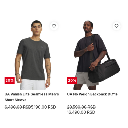
20
%
20
%
UA Vanish Elite Seamless Men's
UA No Weigh Backpack Duffle
Short Sleeve
6.490,00
RSD
5.190,00
RSD
20.590,00
RSD
16.490,00
RSD