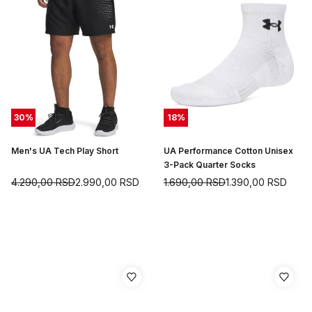
30
%
18
%
Men's UA Tech Play Short
UA Performance Cotton Unisex
3-Pack Quarter Socks
4.290,00
RSD
2.990,00
RSD
1.690,00
RSD
1.390,00
RSD