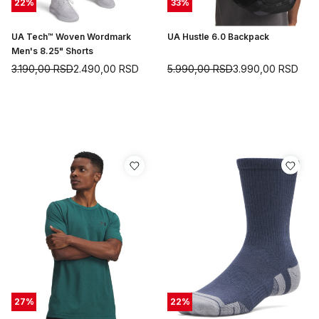
22
%
33
%
UA Tech™ Woven Wordmark
UA Hustle 6.0 Backpack
Men's 8.25" Shorts
3.190,00
RSD
2.490,00
RSD
5.990,00
RSD
3.990,00
RSD
27
%
22
%