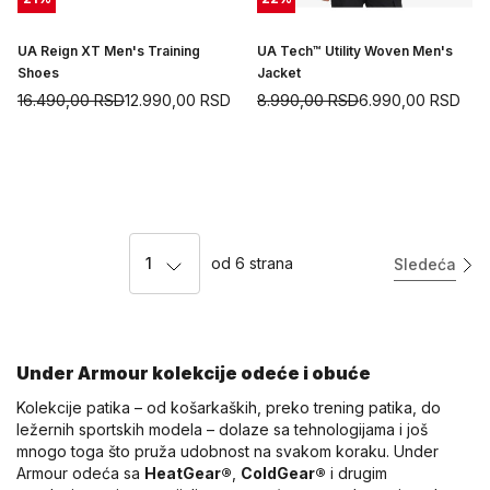
UA Reign XT Men's Training
UA Tech™ Utility Woven Men's
Shoes
Jacket
16.490,00
RSD
12.990,00
RSD
8.990,00
RSD
6.990,00
RSD
1
od
6
strana
Sledeća
Under Armour kolekcije odeće i obuće
Kolekcije patika – od košarkaških, preko trening patika, do
ležernih sportskih modela – dolaze sa tehnologijama i još
mnogo toga što pruža udobnost na svakom koraku. Under
Armour odeća sa
HeatGear®
,
ColdGear®
i drugim