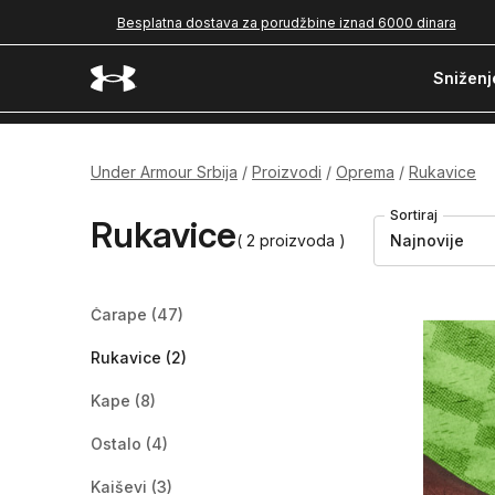
Besplatna dostava za porudžbine iznad 6000 dinara
Sniženj
Under Armour Srbija
Proizvodi
Oprema
Rukavice
Sortiraj
Rukavice
( 2 proizvoda )
Najnovije
Čarape
(47)
Rukavice
(2)
Kape
(8)
Ostalo
(4)
Kaiševi
(3)