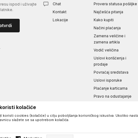
Chat
Provera statusa pošiljke
esu ispod i uživajte
atnike.
Kontakt
Najčešća pitanja
Lokacije
Kako kupiti
otvrdi
Načini plaćanja
Zamena veličine i
zamena artikla
i
Vodič veličina
Uslovi korišćenja i
prodaje
Povraćaj sredstava
Uslovi isporuke
Plaćanje karticama
Pravo na odustajanje
Reklamacije
oristi kolačiće
Izjava o privatnosti i
t koristi cookies (kolačiće) u cilju poboljšanja korisničkog iskustva. Ukoliko nasta
sigurnosti podataka
davnicu slažete se sa upotrebom kolačića.
a.