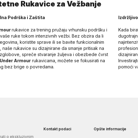
tetne Rukavice za Vežbanje
na Podrška i Zaštita
Izdržljiv
rmour
rukavice za trening pružaju vrhunsku podršku i
Kada bir
 vaše ruke tokom intenzivnih vežbi. Bez obzira da li
dugotrajn
tegovima, koristite sprave ili se bavite funkcionalnim
najintenzi
, naše rukavice su dizajnirane da smanje pritisak na
profesiona
 zglobove, spreče stvaranje žuljeva i obezbede čvrst
dizajnira
Under Armour
rukavicama, možete se fokusirati na
Investira
ing bez brige o povredama.
pomoći va
Kontakt podaci
Opšte informacije
znati o ekskluzivnim