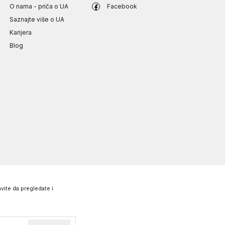
O nama - priča o UA
Facebook
Saznajte više o UA
Karijera
Blog
vite da pregledate i