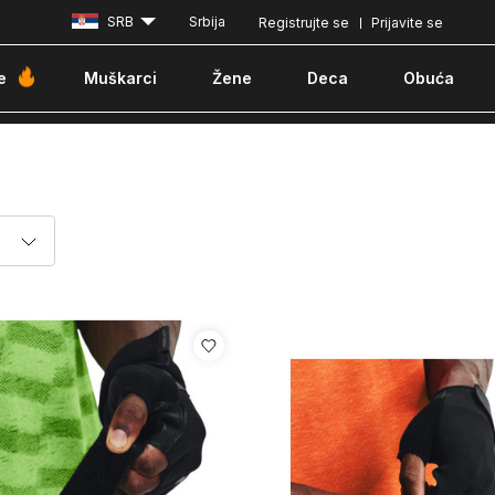
SRB
Srbija
Registrujte se
Prijavite se
Plaćanje karticom ili pouzećem
e
Muškarci
Žene
Deca
Obuća