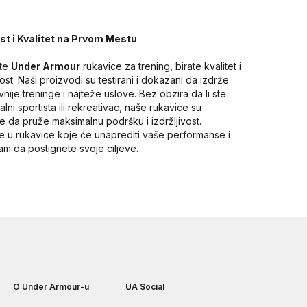
ost i Kvalitet na Prvom Mestu
ate
Under Armour
rukavice za trening, birate kvalitet i
ost. Naši proizvodi su testirani i dokazani da izdrže
vnije treninge i najteže uslove. Bez obzira da li ste
lni sportista ili rekreativac, naše rukavice su
ne da pruže maksimalnu podršku i izdržljivost.
jte u rukavice koje će unaprediti vaše performanse i
m da postignete svoje ciljeve.
O Under Armour-u
UA Social