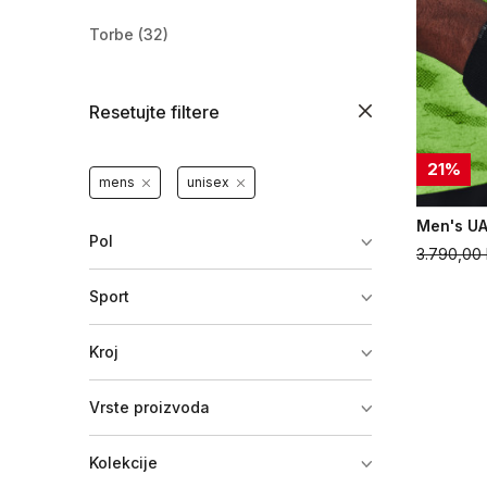
Torbe
(32)
Resetujte filtere
21
%
mens
unisex
Men's UA
Pol
3.790,00
Sport
Kroj
Vrste proizvoda
Kolekcije