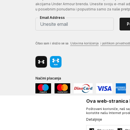
akcijama Under Armour brenda. Unesite svoju e-mail adr
u posebnim ponudama i popustima samo za naše pretpl
Email Address
P
Čitao sam i složio se sa
Uslovima korišćenja
i politikom privatnost
Načini placanja
Ova web-stranica k
Poštovani korisniče, naš saj
koristite našu Internet pro
Detaljnije
©2026
www.underarmour.rs
, Izrada
NB SOFT
. Sva prava zadržan