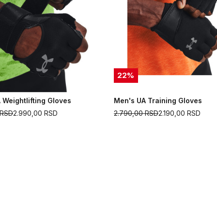
22
%
 Weightlifting Gloves
Men's UA Training Gloves
RSD
2.990,00
RSD
2.790,00
RSD
2.190,00
RSD