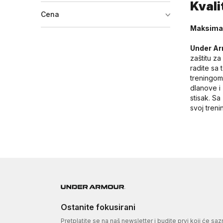
Kvali
Cena
Maksimal
Under A
zaštitu za
radite sa 
treningom
dlanove i
stisak. Sa
svoj tren
Ostanite fokusirani
Pretplatite se na naš newsletter i budite prvi koji će sa