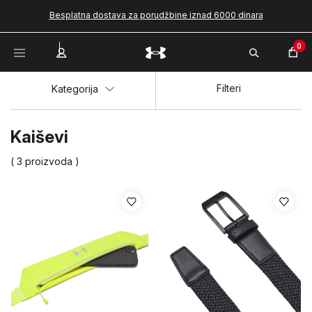
Besplatna dostava za porudžbine iznad 6000 dinara
0
Filteri
Kategorija
Kaiševi
( 3 proizvoda )