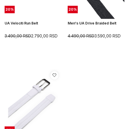
20
%
20
%
UA Velociti Run Belt
Men's UA Drive Braided Belt
3.490,00
RSD
2.790,00
RSD
4.490,00
RSD
3.590,00
RSD