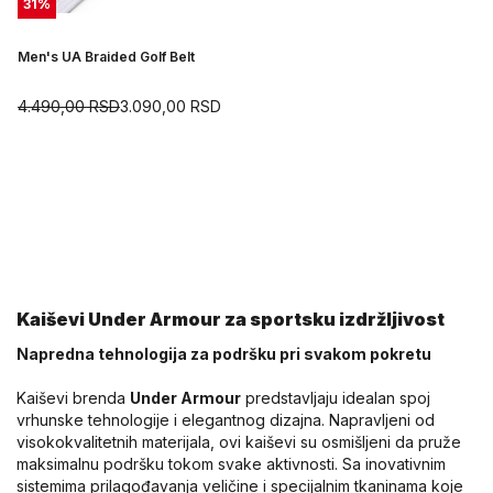
31
%
Men's UA Braided Golf Belt
4.490,00
RSD
3.090,00
RSD
Kaiševi Under Armour za sportsku izdržljivost
Napredna tehnologija za podršku pri svakom pokretu
Kaiševi brenda
Under Armour
predstavljaju idealan spoj
vrhunske tehnologije i elegantnog dizajna. Napravljeni od
visokokvalitetnih materijala, ovi kaiševi su osmišljeni da pruže
maksimalnu podršku tokom svake aktivnosti. Sa inovativnim
sistemima prilagođavanja veličine i specijalnim tkaninama koje