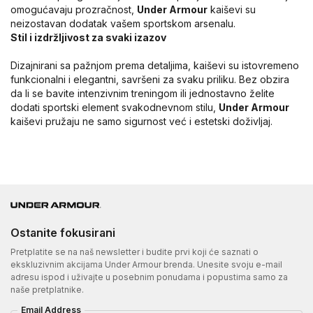
omogućavaju prozračnost,
Under Armour
kaiševi su
neizostavan dodatak vašem sportskom arsenalu.
Stil i izdržljivost za svaki izazov
Dizajnirani sa pažnjom prema detaljima, kaiševi su istovremeno
funkcionalni i elegantni, savršeni za svaku priliku. Bez obzira
da li se bavite intenzivnim treningom ili jednostavno želite
dodati sportski element svakodnevnom stilu,
Under Armour
kaiševi pružaju ne samo sigurnost već i estetski doživljaj.
Ostanite fokusirani
Pretplatite se na naš newsletter i budite prvi koji će saznati o
ekskluzivnim akcijama Under Armour brenda. Unesite svoju e-mail
adresu ispod i uživajte u posebnim ponudama i popustima samo za
naše pretplatnike.
Email Address