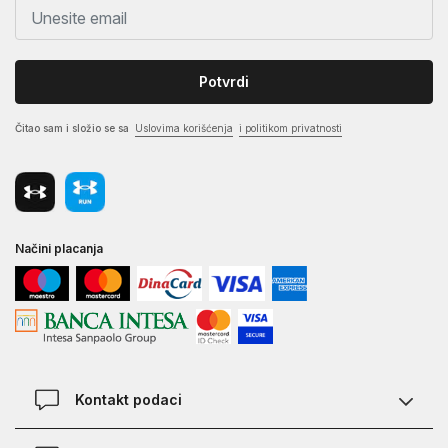
Potvrdi
Čitao sam i složio se sa
Uslovima korišćenja
i politikom privatnosti
Načini placanja
Kontakt podaci
Chat