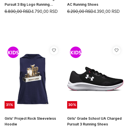
Pursuit 3 Big Logo Running
AC Running Shoes
Shoes
6.890,00
RSD
4.790,00
RSD
6.290,00
RSD
4.390,00
RSD
31
%
30
%
Girls' Project Rock Sleeveless
Girls' Grade School UA Charged
Hoodie
Pursuit 3 Running Shoes