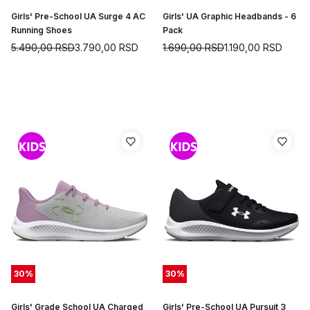
Girls' Pre-School UA Surge 4 AC
Girls' UA Graphic Headbands - 6
Running Shoes
Pack
5.490,00
RSD
3.790,00
RSD
1.690,00
RSD
1.190,00
RSD
30
%
30
%
Girls' Grade School UA Charged
Girls' Pre-School UA Pursuit 3