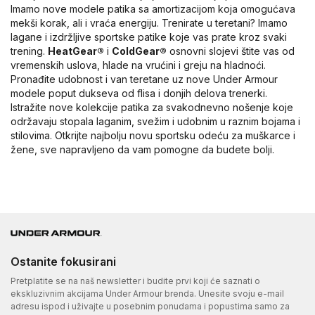
Imamo nove modele patika sa amortizacijom koja omogućava
mekši korak, ali i vraća energiju. Trenirate u teretani? Imamo
lagane i izdržljive sportske patike koje vas prate kroz svaki
trening.
HeatGear®
i
ColdGear®
osnovni slojevi štite vas od
vremenskih uslova, hlade na vrućini i greju na hladnoći.
Pronađite udobnost i van teretane uz nove Under Armour
modele poput dukseva od flisa i donjih delova trenerki.
Istražite nove kolekcije patika za svakodnevno nošenje koje
održavaju stopala laganim, svežim i udobnim u raznim bojama i
stilovima. Otkrijte najbolju novu sportsku odeću za muškarce i
žene, sve napravljeno da vam pomogne da budete bolji.
Ostanite fokusirani
Pretplatite se na naš newsletter i budite prvi koji će saznati o
ekskluzivnim akcijama Under Armour brenda. Unesite svoju e-mail
adresu ispod i uživajte u posebnim ponudama i popustima samo za