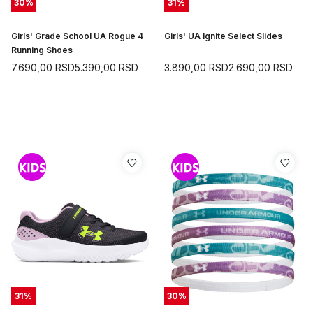
30
%
31
%
Girls' Grade School UA Rogue 4
Girls' UA Ignite Select Slides
Running Shoes
7.690,00
RSD
5.390,00
RSD
3.890,00
RSD
2.690,00
RSD
31
%
30
%