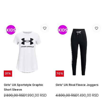
31
%
70
%
Girls' UA Sportstyle Graphic
Girls' UA Rival Fleece Joggers
Short Sleeve
2.890,00
RSD
1.990,00
RSD
4.890,00
RSD
1.490,00
RSD