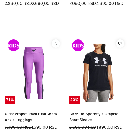
3.890,00
RSD
2.690,00
RSD
7.090,00
RSD
4.990,00
RSD
71
%
30
%
Girls' Project Rock HeatGear®
Girls' UA Sportstyle Graphic
Ankle Leggings
Short Sleeve
5.390,00
RSD
1.590,00
RSD
2.690,00
RSD
1.890,00
RSD