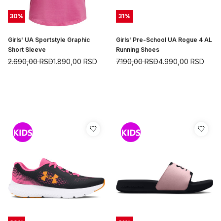
30
%
31
%
Girls' UA Sportstyle Graphic
Girls' Pre-School UA Rogue 4 AL
Short Sleeve
Running Shoes
2.690,00
RSD
1.890,00
RSD
7.190,00
RSD
4.990,00
RSD