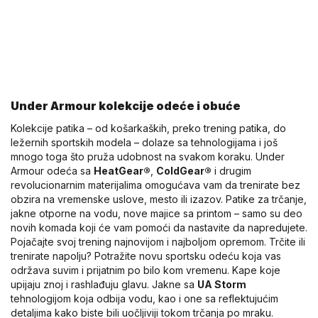
Under Armour kolekcije odeće i obuće
Kolekcije patika – od košarkaških, preko trening patika, do
ležernih sportskih modela – dolaze sa tehnologijama i još
mnogo toga što pruža udobnost na svakom koraku. Under
Armour odeća sa
HeatGear®
,
ColdGear®
i drugim
revolucionarnim materijalima omogućava vam da trenirate bez
obzira na vremenske uslove, mesto ili izazov. Patike za trčanje,
jakne otporne na vodu, nove majice sa printom – samo su deo
novih komada koji će vam pomoći da nastavite da napredujete.
Pojačajte svoj trening najnovijom i najboljom opremom. Trčite ili
trenirate napolju? Potražite novu sportsku odeću koja vas
održava suvim i prijatnim po bilo kom vremenu. Kape koje
upijaju znoj i rashlađuju glavu. Jakne sa
UA Storm
tehnologijom koja odbija vodu, kao i one sa reflektujućim
detaljima kako biste bili uočljiviji tokom trčanja po mraku.