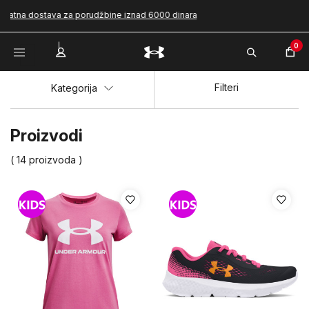
Plaćanje karticom ili pouzećem
0
Filteri
Kategorija
Proizvodi
( 14 proizvoda )