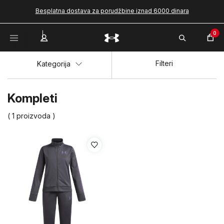
Besplatna dostava za porudžbine iznad 6000 dinara
0
Filteri
Kategorija
Kompleti
( 1 proizvoda )