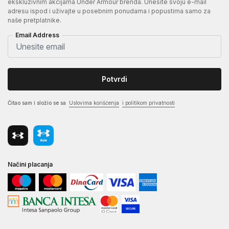
ekskluzivnim akcijama Under Armour brenda. Unesite svoju e-mail
adresu ispod i uživajte u posebnim ponudama i popustima samo za
naše pretplatnike.
Email Address
Potvrdi
Čitao sam i složio se sa
Uslovima korišćenja
i politikom privatnosti
Načini placanja