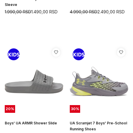
Sleeve
1.990,00
RSD
1.490,00
RSD
4.990,00
RSD
2.490,00
RSD
20
%
30
%
Boys' UA ARMR Shower Slide
UA Scramjet 7 Boys' Pre-School
Running Shoes