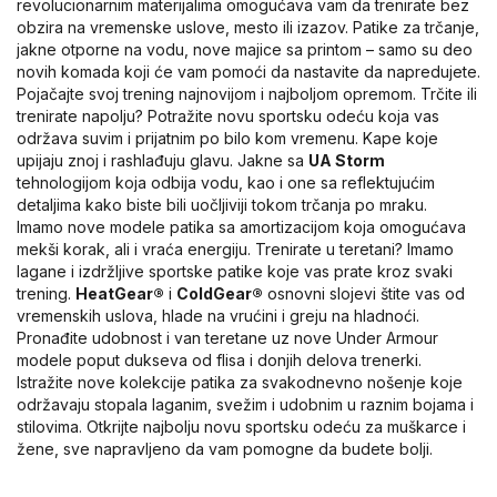
revolucionarnim materijalima omogućava vam da trenirate bez
obzira na vremenske uslove, mesto ili izazov. Patike za trčanje,
jakne otporne na vodu, nove majice sa printom – samo su deo
novih komada koji će vam pomoći da nastavite da napredujete.
Pojačajte svoj trening najnovijom i najboljom opremom. Trčite ili
trenirate napolju? Potražite novu sportsku odeću koja vas
održava suvim i prijatnim po bilo kom vremenu. Kape koje
upijaju znoj i rashlađuju glavu. Jakne sa
UA Storm
tehnologijom koja odbija vodu, kao i one sa reflektujućim
detaljima kako biste bili uočljiviji tokom trčanja po mraku.
Imamo nove modele patika sa amortizacijom koja omogućava
mekši korak, ali i vraća energiju. Trenirate u teretani? Imamo
lagane i izdržljive sportske patike koje vas prate kroz svaki
trening.
HeatGear®
i
ColdGear®
osnovni slojevi štite vas od
vremenskih uslova, hlade na vrućini i greju na hladnoći.
Pronađite udobnost i van teretane uz nove Under Armour
modele poput dukseva od flisa i donjih delova trenerki.
Istražite nove kolekcije patika za svakodnevno nošenje koje
održavaju stopala laganim, svežim i udobnim u raznim bojama i
stilovima. Otkrijte najbolju novu sportsku odeću za muškarce i
žene, sve napravljeno da vam pomogne da budete bolji.