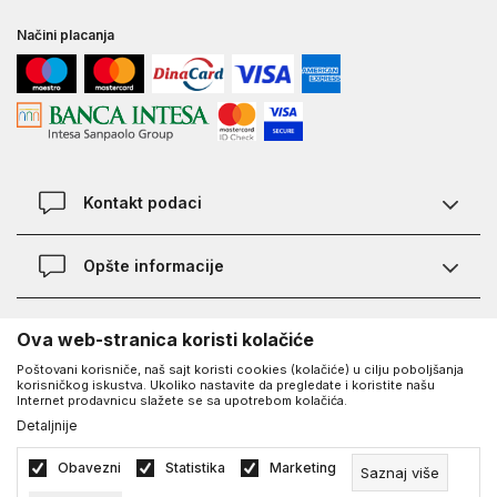
Načini placanja
Kontakt podaci
Chat
Opšte informacije
Kontakt
Provera statusa pošiljke
Lokacije
O Under Armour-u
Ova web-stranica koristi kolačiće
Najčešća pitanja
Poštovani korisniče, naš sajt koristi cookies (kolačiće) u cilju poboljšanja
O nama - priča o UA
Kako kupiti
korisničkog iskustva. Ukoliko nastavite da pregledate i koristite našu
UA Social
Internet prodavnicu slažete se sa upotrebom kolačića.
Saznajte više o UA
Načini plaćanja
Detaljnije
Facebook
Karijera
Zamena veličine i zamena artikla
©2026
www.underarmour.rs
, Izrada
NB SOFT
. Sva prava zadržana.
Obavezni
Statistika
Marketing
Saznaj više
Blog
Vodič veličina
Politika privatnosti
Uslovi korišćenja