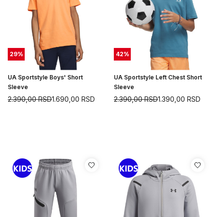
29
%
42
%
UA Sportstyle Boys' Short
UA Sportstyle Left Chest Short
Sleeve
Sleeve
2.390,00
RSD
1.690,00
RSD
2.390,00
RSD
1.390,00
RSD