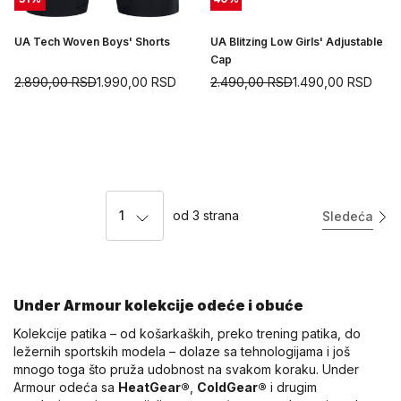
UA Tech Woven Boys' Shorts
UA Blitzing Low Girls' Adjustable
Cap
2.890,00
RSD
1.990,00
RSD
2.490,00
RSD
1.490,00
RSD
1
od
3
strana
Sledeća
Under Armour kolekcije odeće i obuće
Kolekcije patika – od košarkaških, preko trening patika, do
ležernih sportskih modela – dolaze sa tehnologijama i još
mnogo toga što pruža udobnost na svakom koraku. Under
Armour odeća sa
HeatGear®
,
ColdGear®
i drugim