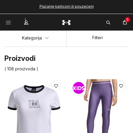
Plaćanje karticom ili pouzećem
0
Filteri
Kategorija
Proizvodi
( 108 proizvoda )