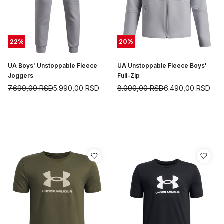
22
%
20
%
UA Boys' Unstoppable Fleece
UA Unstoppable Fleece Boys'
Joggers
Full-Zip
7.690,00
RSD
5.990,00
RSD
8.090,00
RSD
6.490,00
RSD