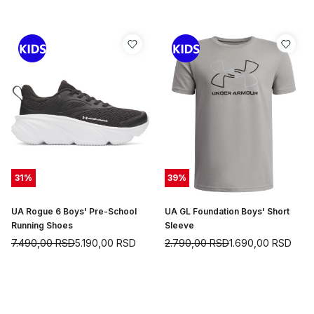
31
%
39
%
UA Rogue 6 Boys' Pre-School
UA GL Foundation Boys' Short
Running Shoes
Sleeve
7.490,00
RSD
5.190,00
RSD
2.790,00
RSD
1.690,00
RSD