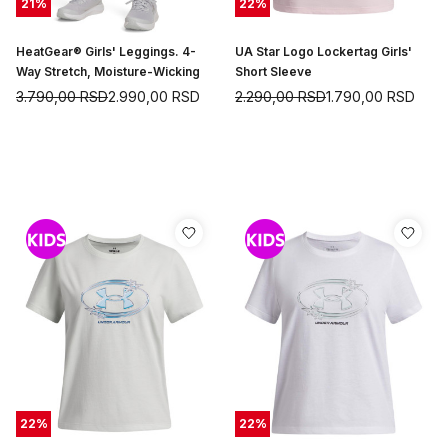
21
%
22
%
HeatGear® Girls' Leggings. 4-
UA Star Logo Lockertag Girls'
Way Stretch, Moisture-Wicking
Short Sleeve
3.790,00
RSD
2.990,00
RSD
2.290,00
RSD
1.790,00
RSD
22
%
22
%