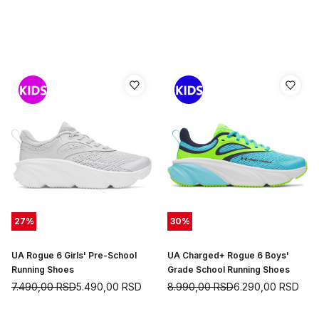
27
%
30
%
UA Rogue 6 Girls' Pre-School
UA Charged+ Rogue 6 Boys'
Running Shoes
Grade School Running Shoes
7.490,00
RSD
5.490,00
RSD
8.990,00
RSD
6.290,00
RSD