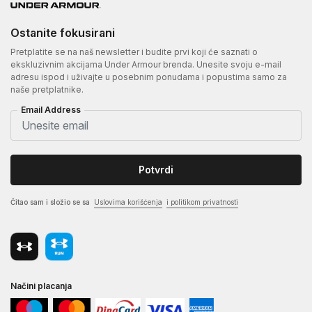
Ostanite fokusirani
Pretplatite se na naš newsletter i budite prvi koji će saznati o
ekskluzivnim akcijama Under Armour brenda. Unesite svoju e-mail
adresu ispod i uživajte u posebnim ponudama i popustima samo za
naše pretplatnike.
Email Address
Potvrdi
Čitao sam i složio se sa
Uslovima korišćenja
i politikom privatnosti
Načini placanja