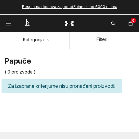
Besplatna dostava za porudžbine iznad 6000 dinara
0
Filteri
Kategorija
Papuče
( 0 proizvoda )
Za izabrane kriterijume nisu pronađeni proizvodi!