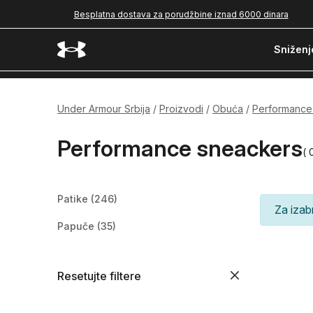
Besplatna dostava za porudžbine iznad 6000 dinara
Sniženj
Under Armour Srbija
Proizvodi
Obuća
Performance
Performance sneackers
( 
Patike
(246)
Za izab
Papuče
(35)
Resetujte filtere