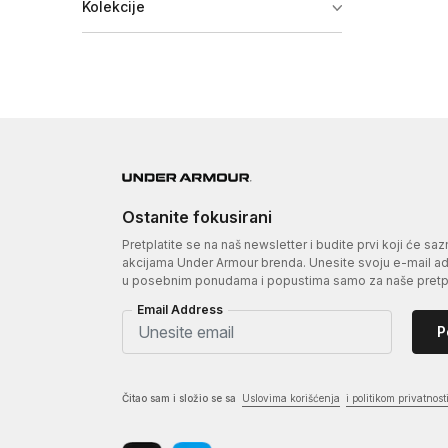
Kolekcije
Ostanite fokusirani
Pretplatite se na naš newsletter i budite prvi koji će sa
akcijama Under Armour brenda. Unesite svoju e-mail adr
u posebnim ponudama i popustima samo za naše pretpl
Email Address
P
Čitao sam i složio se sa
Uslovima korišćenja
i politikom privatnost