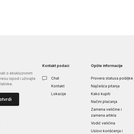
Kontakt podaci
Opšte informacije
znati o ekskluzivnim
Chat
Provera statusa pošiljke
esu ispod i uživajte
atnike.
Kontakt
Najčešća pitanja
Lokacije
Kako kupiti
otvrdi
Načini plaćanja
Zamena veličine i
zamena artikla
i
Vodič veličina
Uslovi korišćenja i