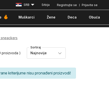
SRB
Srbija
Registrujte se
Prijavite se
Plaćanje karticom ili pouzećem
e
Muškarci
Žene
Deca
Obuća
 sneackers
Sortiraj
0 proizvoda )
Najnovije
rane kriterijume nisu pronađeni proizvodi!