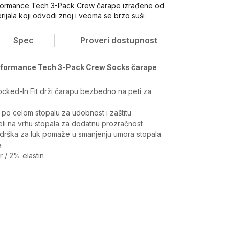
formance Tech 3-Pack Crew čarape izrađene od
erijala koji odvodi znoj i veoma se brzo suši
Spec
Proveri dostupnost
rformance Tech 3-Pack Crew Socks čarape
Locked-In Fit drži čarapu bezbedno na peti za
k po celom stopalu za udobnost i zaštitu
eli na vrhu stopala za dodatnu prozračnost
rška za luk pomaže u smanjenju umora stopala
a
 / 2% elastin
Vrednost
Čarape
Unisex