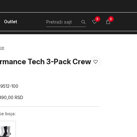
ćanje karticom ili pouzećem
Kvantum Plus 
0
0
Outlet
pe
ormance Tech 3-Pack Crew
79512-100
.390,00
RSD
še boja: