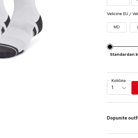
Velicine EU
Ve
MD
Standardan k
Količina
1
Dopunite outf