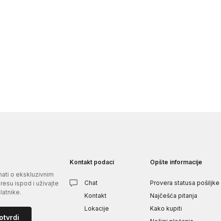
Kontakt podaci
Opšte informacije
znati o ekskluzivnim
Chat
Provera statusa pošiljke
esu ispod i uživajte
atnike.
Kontakt
Najčešća pitanja
Lokacije
Kako kupiti
otvrdi