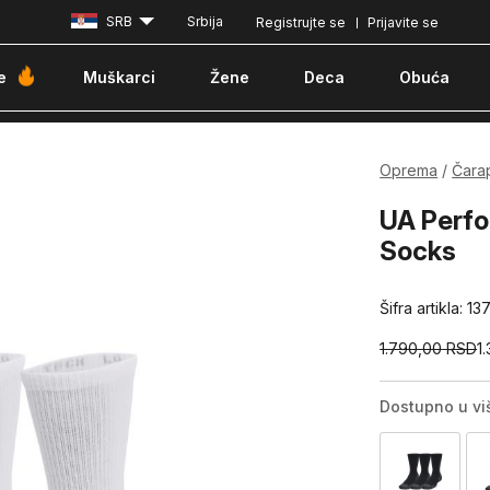
SRB
Srbija
Registrujte se
Prijavite se
Besplatna dostava za porudžbine iznad 6000 dinara
Pla
e
Muškarci
Žene
Deca
Obuća
Oprema
Čara
UA Perf
Socks
Šifra artikla:
13
1.790,00
RSD
1
Dostupno u vi