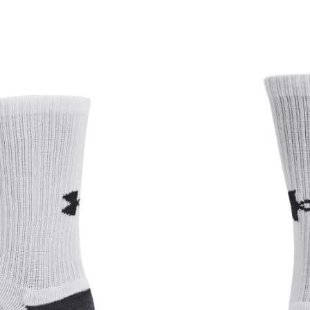
Kroj
Brend
CO