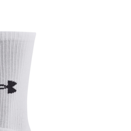
Socks, Standardan kroj
Under Armour
CO