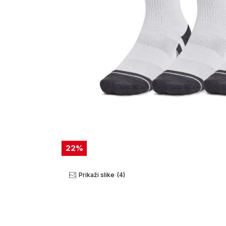
22
%
Prikaži slike
(4)