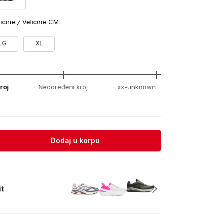
licine
Velicine CM
LG
XL
roj
Neodređeni kroj
xx-unknown
Dodaj u korpu
it