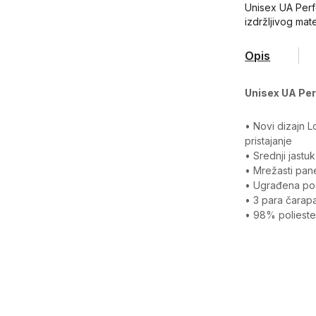
Unisex UA Per
izdržljivog mat
Opis
Unisex UA Pe
• Novi dizajn 
pristajanje
• Srednji jastu
• Mrežasti pan
• Ugrađena pod
• 3 para čarap
• 98% poliester
Karakteristika
Kategorija
Pol