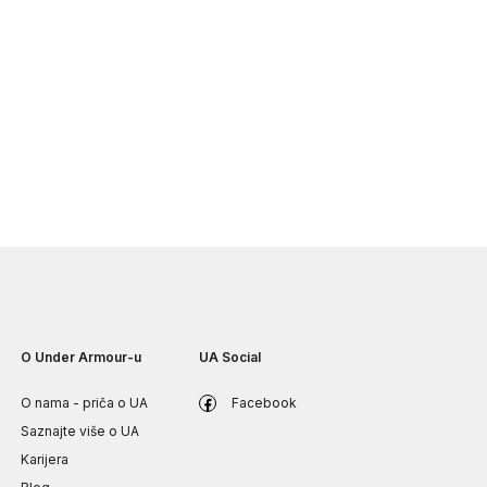
O Under Armour-u
UA Social
O nama - priča o UA
Facebook
Saznajte više o UA
Karijera