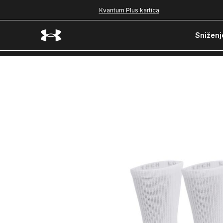
Kvantum Plus kartica
Sniženj