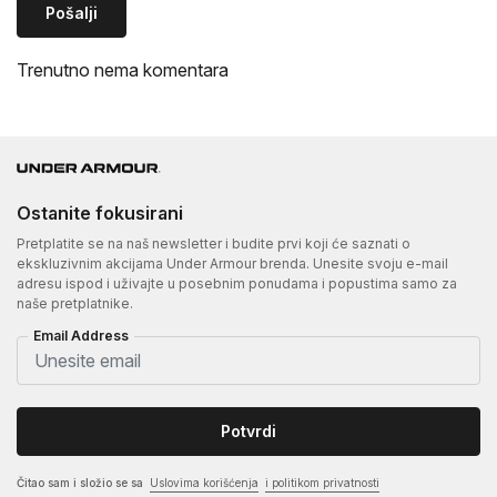
Pošalji
Trenutno nema komentara
Ostanite fokusirani
Pretplatite se na naš newsletter i budite prvi koji će saznati o
ekskluzivnim akcijama Under Armour brenda. Unesite svoju e-mail
adresu ispod i uživajte u posebnim ponudama i popustima samo za
naše pretplatnike.
Email Address
Potvrdi
Čitao sam i složio se sa
Uslovima korišćenja
i politikom privatnosti