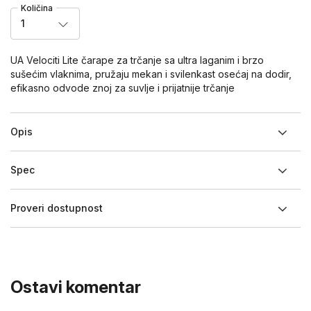
Količina
1
UA Velociti Lite čarape za trčanje sa ultra laganim i brzo
sušećim vlaknima, pružaju mekan i svilenkast osećaj na dodir,
efikasno odvode znoj za suvlje i prijatnije trčanje
Opis
Spec
Proveri dostupnost
Ostavi komentar