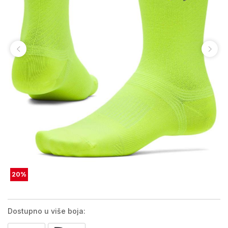
20
%
Dostupno u više boja: