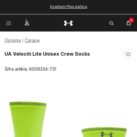
Kvantum Plus kartica
0
Oprema
Čarape
UA Velociti Lite Unisex Crew Socks
Šifra artikla:
6009334-731