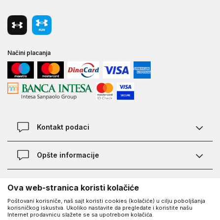
Načini placanja
Kontakt podaci
Chat
Opšte informacije
Kontakt
Provera statusa pošiljke
Lokacije
O Under Armour-u
Ova web-stranica koristi kolačiće
Najčešća pitanja
Poštovani korisniče, naš sajt koristi cookies (kolačiće) u cilju poboljšanja
O nama - priča o UA
Kako kupiti
korisničkog iskustva. Ukoliko nastavite da pregledate i koristite našu
UA Social
Internet prodavnicu slažete se sa upotrebom kolačića.