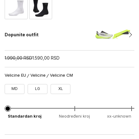
Dopunite outfit
1.990,00
RSD
1.590,00
RSD
Velicine EU
Velicine
Velicine CM
MD
LG
XL
Standardan kroj
Neodređeni kroj
xx-unknown