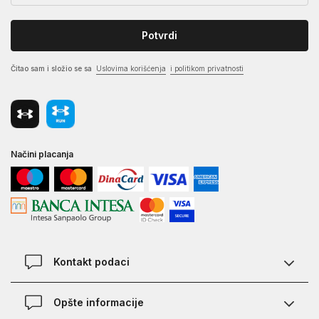
Potvrdi
Čitao sam i složio se sa
Uslovima korišćenja
i politikom privatnosti
Načini placanja
Kontakt podaci
Chat
Opšte informacije
Kontakt