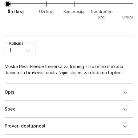
Širi kroj
Uži kroj
Kompresija
Neodređeni
x
kroj
unknow
Količina
1
Muška Rival Fleece trenerka za trening - Izuzetno mekana
tkanina sa brušenim unutrašnjim slojem za dodatnu toplinu
Opis
Spec
Proveri dostupnost