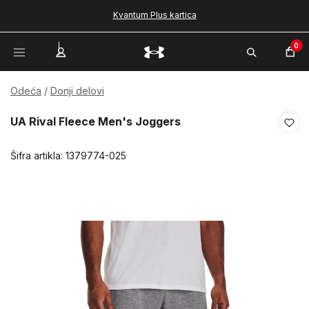
Kvantum Plus kartica
0
Odeća
Donji delovi
UA Rival Fleece Men's Joggers
Šifra artikla:
1379774-025