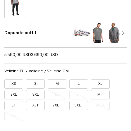
Dopunite outfit
5.590,00
RSD
3.690,00
RSD
Velicine EU
Velicine
Velicine CM
XS
S
M
L
XL
2XL
3XL
4XL
ST
MT
LT
XLT
2XLT
3XLT
4XLT
5XL