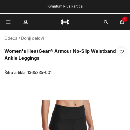
Kvantum Plus kartica
0
Odeća
Donji delovi
Women's HeatGear® Armour No-Slip Waistband
Ankle Leggings
Šifra artikla:
1365335-001