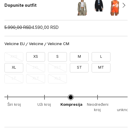
+9
Dopunite outfit
5.990,00
RSD
4.590,00
RSD
Velicine EU
Velicine
Velicine CM
XXS
XS
S
M
L
XL
2XL
XST
ST
MT
LT
XLT
XLS
Širi kroj
Uži kroj
Kompresija
Neodređeni
x
kroj
unknow