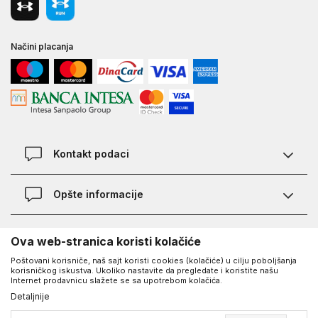
Načini placanja
Kontakt podaci
Chat
Opšte informacije
Kontakt
Provera statusa pošiljke
Lokacije
O Under Armour-u
Ova web-stranica koristi kolačiće
Najčešća pitanja
Poštovani korisniče, naš sajt koristi cookies (kolačiće) u cilju poboljšanja
O nama - priča o UA
Kako kupiti
korisničkog iskustva. Ukoliko nastavite da pregledate i koristite našu
UA Social
Internet prodavnicu slažete se sa upotrebom kolačića.
Saznajte više o UA
Načini plaćanja
Detaljnije
Facebook
Karijera
Zamena veličine i zamena artikla