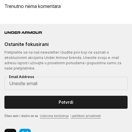
Trenutno nema komentara
Ostanite fokusirani
Pretplatite se na naš newsletter i budite prvi koji će saznati o
ekskluzivnim akcijama Under Armour brenda. Unesite svoju e-mail
adresu ispod i uživajte u posebnim ponudama i popustima samo za
naše pretplatnike.
Email Address
Potvrdi
Čitao sam i složio se sa
Uslovima korišćenja
i politikom privatnosti