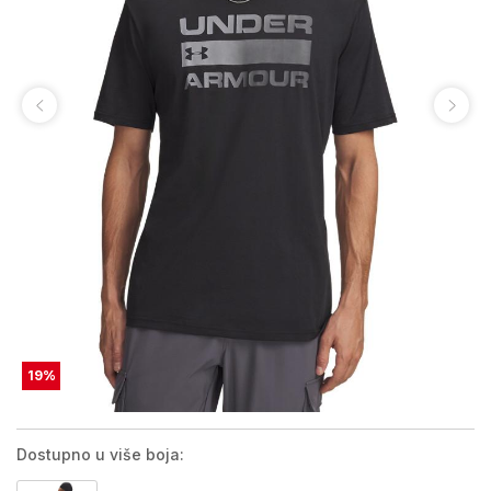
19
%
Dostupno u više boja: