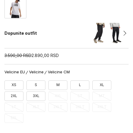
Dopunite outfit
3.590,00
RSD
2.890,00
RSD
Velicine EU
Velicine
Velicine CM
XS
S
M
L
XL
2XL
3XL
4XL
ST
MT
LT
XLT
2XLT
3XLT
4XLT
5XL