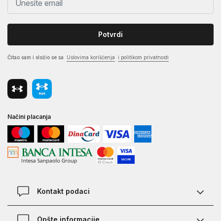
Potvrdi
Čitao sam i složio se sa
Uslovima korišćenja
i politikom privatnosti
Načini placanja
Kontakt podaci
Chat
Opšte informacije