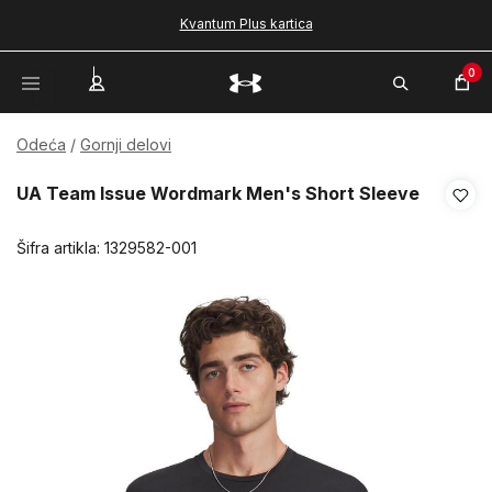
Kvantum Plus kartica
0
Odeća
Gornji delovi
UA Team Issue Wordmark Men's Short Sleeve
Šifra artikla:
1329582-001