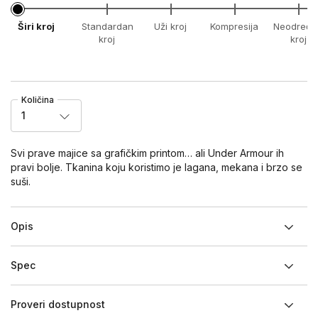
Širi kroj
Standardan
Uži kroj
Kompresija
Neodređe
kroj
kroj
Količina
1
Svi prave majice sa grafičkim printom… ali Under Armour ih
pravi bolje. Tkanina koju koristimo je lagana, mekana i brzo se
suši.
Opis
Spec
Proveri dostupnost