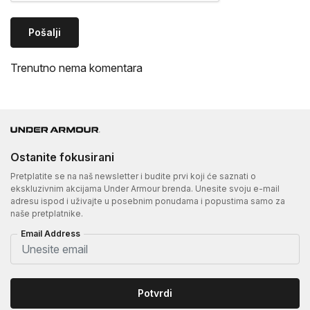
Pošalji
Trenutno nema komentara
Ostanite fokusirani
Pretplatite se na naš newsletter i budite prvi koji će saznati o
ekskluzivnim akcijama Under Armour brenda. Unesite svoju e-mail
adresu ispod i uživajte u posebnim ponudama i popustima samo za
naše pretplatnike.
Email Address
Potvrdi