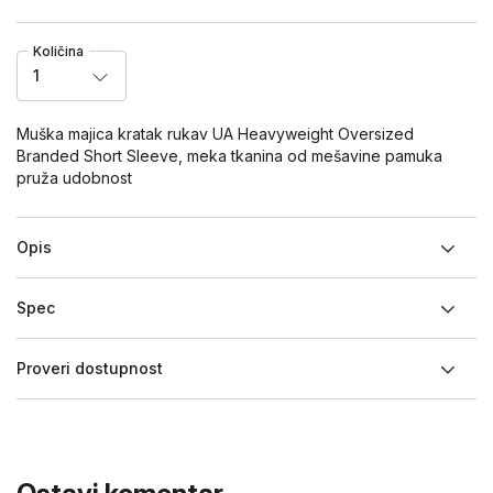
Količina
1
Muška majica kratak rukav UA Heavyweight Oversized
Branded Short Sleeve, meka tkanina od mešavine pamuka
pruža udobnost
Opis
Spec
Proveri dostupnost