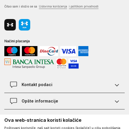
Čitao sam i složio se sa
Uslovima korišćenja
i politikom privatnosti
Načini placanja
Kontakt podaci
Chat
Opšte informacije
Kontakt
Provera statusa pošiljke
Lokacije
O Under Armour-u
Ova web-stranica koristi kolačiće
Najčešća pitanja
Poštovani korisniče, naš sajt koristi cookies (kolačiće) u cilju poboljšanja