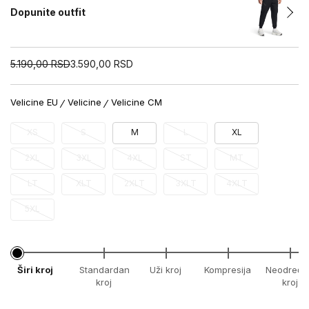
Dopunite outfit
5.190,00
RSD
3.590,00
RSD
Velicine EU
Velicine
Velicine CM
XS
S
M
L
XL
2XL
3XL
4XL
ST
MT
LT
XLT
2XLT
3XLT
4XLT
5XL
Širi kroj
Standardan
Uži kroj
Kompresija
Neodređe
kroj
kroj