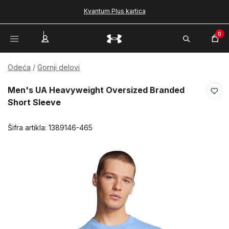
Kvantum Plus kartica
0
Odeća
Gornji delovi
Men's UA Heavyweight Oversized Branded
Short Sleeve
Šifra artikla:
1389146-465