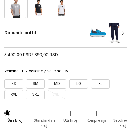
Dopunite outfit
3.490,00
RSD
2.390,00
RSD
Velicine EU
Velicine
Velicine CM
XS
SM
MD
LG
XL
XXL
3XL
2XLT
Širi kroj
Standardan
Uži kroj
Kompresija
Neodređe
kroj
kroj