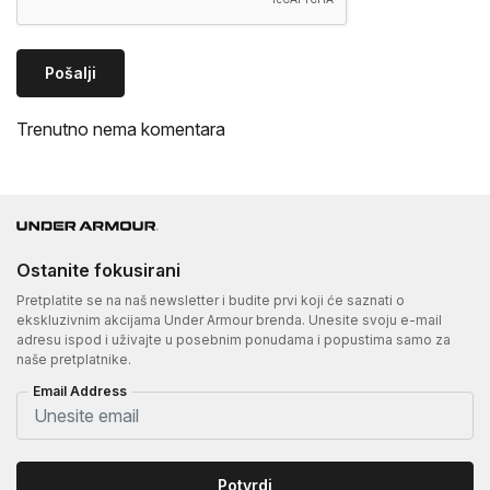
Pošalji
Trenutno nema komentara
Ostanite fokusirani
Pretplatite se na naš newsletter i budite prvi koji će saznati o
ekskluzivnim akcijama Under Armour brenda. Unesite svoju e-mail
adresu ispod i uživajte u posebnim ponudama i popustima samo za
naše pretplatnike.
Email Address
Potvrdi