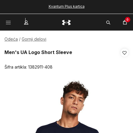
Kvantum Plus kartica
0
Odeća
Gornji delovi
Men's UA Logo Short Sleeve
Šifra artikla:
1382911-408