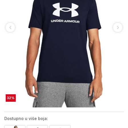
32
%
Dostupno u više boja: