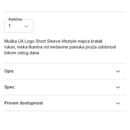
Količina
1
Muška UA Logo Short Sleeve lifestyle majica kratak
rukav, meka tkanina od mešavine pamuka pruža udobnost
tokom celog dana
Opis
Spec
Proveri dostupnost