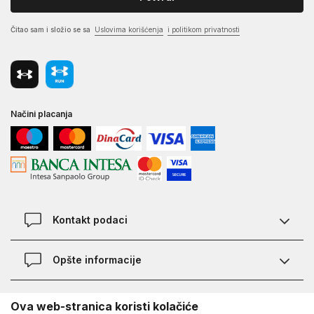
Čitao sam i složio se sa
Uslovima korišćenja
i politikom privatnosti
Načini placanja
Kontakt podaci
Chat
Opšte informacije
Kontakt
Provera statusa pošiljke
Lokacije
O Under Armour-u
Ova web-stranica koristi kolačiće
Najčešća pitanja