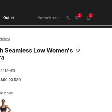
ćanje karticom ili pouzećem
Kvantum Plus 
0
0
Outlet
 delovi
sh Seamless Low Women's
ra
84417-418
2.890,00
RSD
še boja: