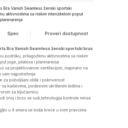
 Bra Vanish Seamless ženski sportski
nu aktivnostima sa niskim intenzitetom poput
 planinarenja
Spec
Proveri dostupnost
s Bra Vanish Seamless ženski sportski brus
ku podršku, prilagođenu aktivnostima sa niskim
put joge, pilatesa i planinarenja
vo sa projektovanom ventilacijom, mapirano na
u vam najpotrebnija
e za poboljšani oblik i pokrivenost
 sa kaiševima, podesivim ukrštenim leđima i
vorom za ključaonicu
odi znoj i brzo se suši,tehnologija kontrole mirisa
egljiv u 4 smera se bolje kreće u svim pravcima
Vrednost