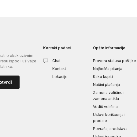
Kontakt podaci
Opšte informacije
znati o ekskluzivnim
Chat
Provera statusa pošiljke
esu ispod i uživajte
atnike.
Kontakt
Najčešća pitanja
Lokacije
Kako kupiti
otvrdi
Načini plaćanja
Zamena veličine i
zamena artikla
i
Vodič veličina
Uslovi korišćenja i
prodaje
Povraćaj sredstava
Uslovi isporuke