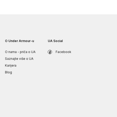
O Under Armour-u
UA Social
O nama - priča o UA
Facebook
Saznajte više o UA
Karijera
Blog