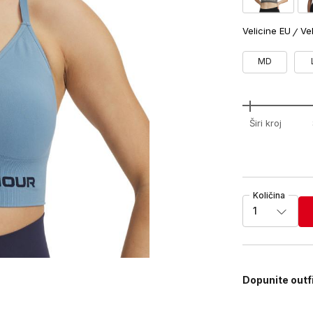
Velicine EU
Ve
MD
Širi kroj
Količina
1
Dopunite outf