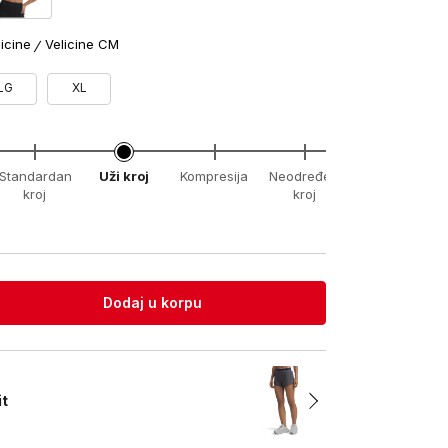
licine
Velicine CM
LG
XL
Standardan
Uži kroj
Kompresija
Neodređeni
xx-
kroj
kroj
unknown
Dodaj u korpu
it