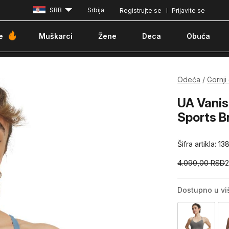
SRB
Srbija
Registrujte se
Prijavite se
Besplatna dostava za porudžbine iznad 6000 dinara
Pla
e
Muškarci
Žene
Deca
Obuća
Odeća
Gornji
UA Vani
Sports B
Šifra artikla:
13
4.090,00
RSD
Dostupno u vi