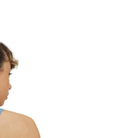
Kategorija
Pol
Kroj
Brend
CO