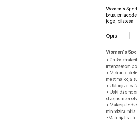
Women's Sports
brus, prilagođe
joge, pilatesa i
Opis
Women's Sport
• Pruža strateš
intenzitetom po
• Mekano pleti
mestima koja s
• Uklonjive čaš
• Uski džemper
dizajnom sa ot
• Materijal odv
minimizira miris
•Materijal rast
Karakteristika