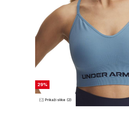
29
%
Prikaži slike
(2)