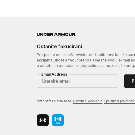
Ostanite fokusirani
Pretplatite se na naš newsletter i budite prvi koji će sa
akcijama Under Armour brenda. Unesite svoju e-mail adr
u posebnim ponudama i popustima samo za naše pretpl
Email Address
P
Čitao sam i složio se sa
Uslovima korišćenja
i politikom privatnost