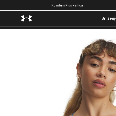
Kvantum Plus kartica
Sniženj