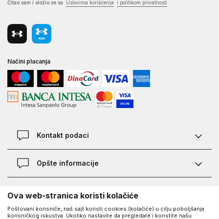
Čitao sam i složio se sa
Uslovima korišćenja
i politikom privatnosti
Načini placanja
Kontakt podaci
Chat
Opšte informacije
Kontakt
Provera statusa pošiljke
Lokacije
O Under Armour-u
Ova web-stranica koristi kolačiće
Najčešća pitanja
Poštovani korisniče, naš sajt koristi cookies (kolačiće) u cilju poboljšanja
O nama - priča o UA
Kako kupiti
korisničkog iskustva. Ukoliko nastavite da pregledate i koristite našu
UA Social