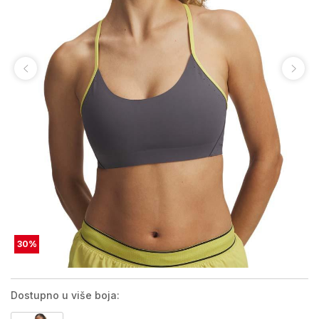
30
%
Dostupno u više boja: