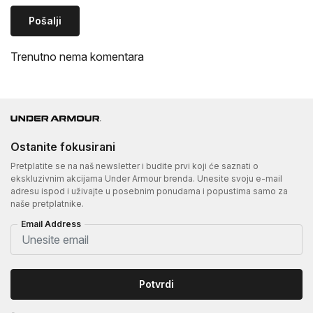
Pošalji
Trenutno nema komentara
Ostanite fokusirani
Pretplatite se na naš newsletter i budite prvi koji će saznati o
ekskluzivnim akcijama Under Armour brenda. Unesite svoju e-mail
adresu ispod i uživajte u posebnim ponudama i popustima samo za
naše pretplatnike.
Email Address
Potvrdi