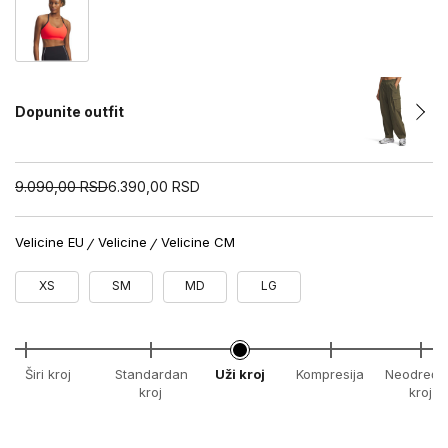
Dopunite outfit
9.090,00
RSD
6.390,00
RSD
Velicine EU
Velicine
Velicine CM
XS
SM
MD
LG
Širi kroj
Standardan
Uži kroj
Kompresija
Neodređe
kroj
kroj