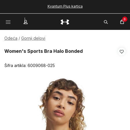
Kvantum Plus kartica
0
Odeća
Gornji delovi
Women's Sports Bra Halo Bonded
Šifra artikla:
6009068-025