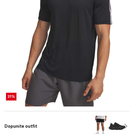
31
%
Dopunite outfit