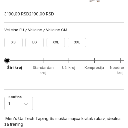
3.190,00
RSD
2.190,00
RSD
Velicine EU
Velicine
Velicine CM
XS
LG
XXL
3XL
Širi kroj
Standardan
Uži kroj
Kompresija
Neodređe
kroj
kroj
Količina
1
Men's Ua Tech Taping Ss muška majica kratak rukav, idealna
za trening