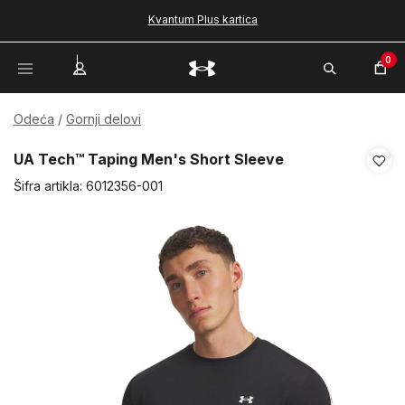
Kvantum Plus kartica
0
Odeća
Gornji delovi
UA Tech™ Taping Men's Short Sleeve
Šifra artikla:
6012356-001