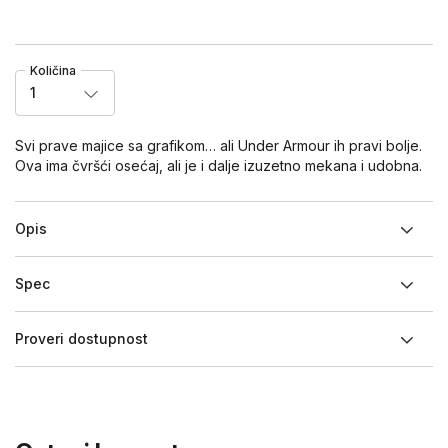
Količina
1
Svi prave majice sa grafikom… ali Under Armour ih pravi bolje.
Ova ima čvršći osećaj, ali je i dalje izuzetno mekana i udobna.
Opis
Spec
Proveri dostupnost