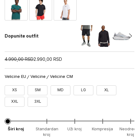
Dopunite outfit
4.990,00
RSD
2.990,00
RSD
Velicine EU
Velicine
Velicine CM
XS
SM
MD
LG
XL
XXL
3XL
Širi kroj
Standardan
Uži kroj
Kompresija
Neodređe
kroj
kroj