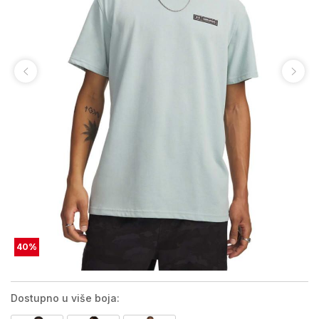
40
%
Dostupno u više boja: