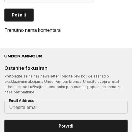
Pošalji
Trenutno nema komentara
Ostanite fokusirani
Pretplatite se na naš newsletter i budite prvi koji će saznati o
ekskluzivnim akcijama Under Armour brenda. Unesite svoju e-mail
adresu ispod i uživajte u posebnim ponudama i popustima samo za
naše pretplatnike.
Email Address
Potvrdi