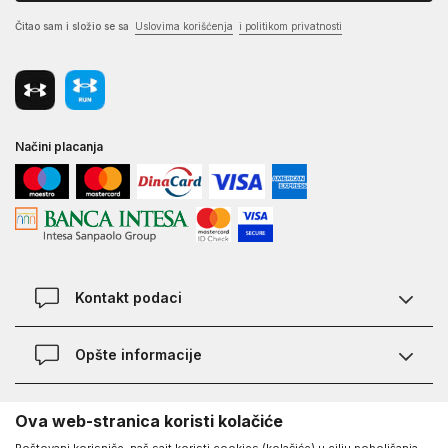
Čitao sam i složio se sa
Uslovima korišćenja
i politikom privatnosti
Načini placanja
Kontakt podaci
Chat
Opšte informacije
Kontakt
Provera statusa pošiljke
Lokacije
O Under Armour-u
Ova web-stranica koristi kolačiće
Najčešća pitanja