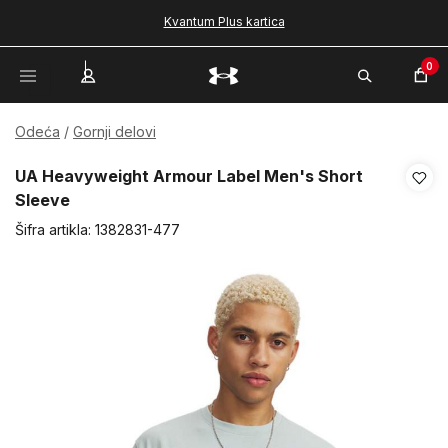
Kvantum Plus kartica
0
Odeća
Gornji delovi
UA Heavyweight Armour Label Men's Short
Sleeve
Šifra artikla:
1382831-477