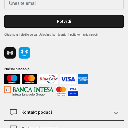
Potvrdi
Čitao sam i složio se sa
Uslovima korišćenja
i politikom privatnosti
Načini placanja
Kontakt podaci
Chat