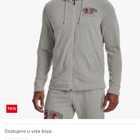
70
%
Dostupno u više boja: