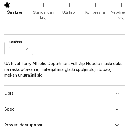
Širi kroj
Standardan
Uži kroj
Kompresija
Neodređe
kroj
kroj
Količina
1
UA Rival Terry Athletic Department Full-Zip Hoodie muški duks
na raskopčavanje, materijal ima glatki spoljni sloj i topao,
mekan unutrašnji sloj
Opis
Spec
Proveri dostupnost