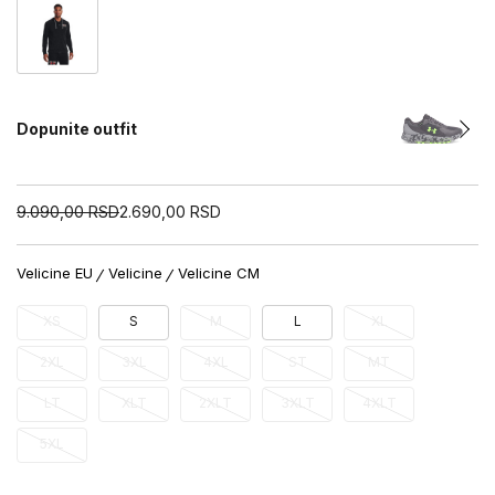
Dopunite outfit
9.090,00
RSD
2.690,00
RSD
Velicine EU
Velicine
Velicine CM
XS
S
M
L
XL
2XL
3XL
4XL
ST
MT
LT
XLT
2XLT
3XLT
4XLT
5XL