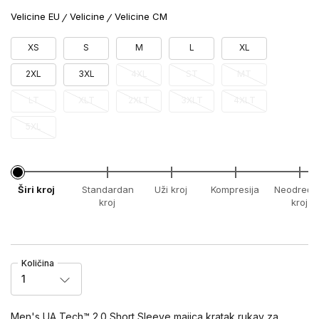
Velicine EU
Velicine
Velicine CM
XS
S
M
L
XL
2XL
3XL
4XL
ST
MT
LT
XLT
2XLT
3XLT
4XLT
5XL
Širi kroj
Standardan
Uži kroj
Kompresija
Neodređe
kroj
kroj
Količina
1
Men's UA Tech™ 2.0 Short Sleeve majica kratak rukav za