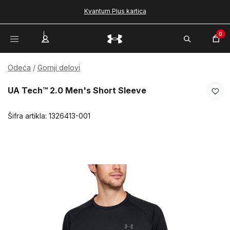
Kvantum Plus kartica
0
Odeća
Gornji delovi
UA Tech™ 2.0 Men's Short Sleeve
Šifra artikla:
1326413-001