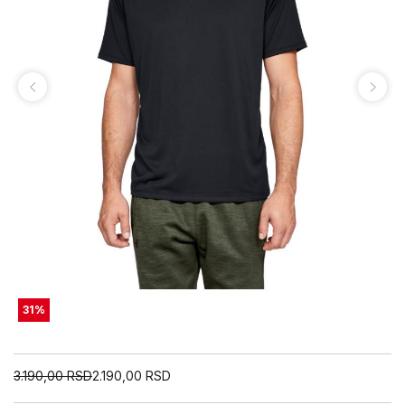
31
%
3.190,00
RSD
2.190,00
RSD