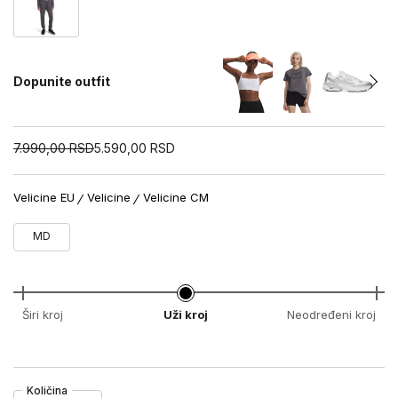
Dopunite outfit
7.990,00
RSD
5.590,00
RSD
Velicine EU
Velicine
Velicine CM
MD
Širi kroj
Uži kroj
Neodređeni kroj
Količina