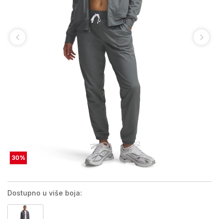
30
%
Dostupno u više boja: