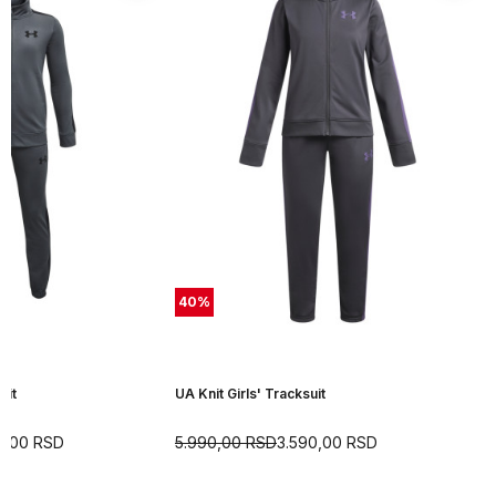
40
%
uit
UA Knit Girls' Tracksuit
0,00
RSD
5.990,00
RSD
3.590,00
RSD