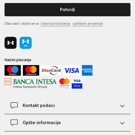
Potvrdi
Čitao sam i složio se sa
Uslovima korišćenja
i politikom privatnosti
Načini placanja
Kontakt podaci
Chat
Opšte informacije
Kontakt