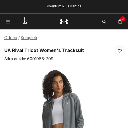
Kvantum Plus kartica
0
Odeća
Kompleti
UA Rival Tricot Women's Tracksuit
Šifra artikla:
6001966-709