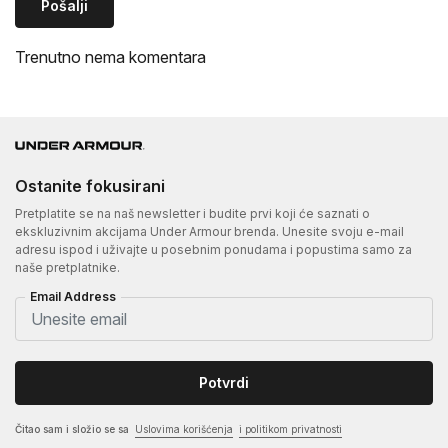
Pošalji
Trenutno nema komentara
Ostanite fokusirani
Pretplatite se na naš newsletter i budite prvi koji će saznati o
ekskluzivnim akcijama Under Armour brenda. Unesite svoju e-mail
adresu ispod i uživajte u posebnim ponudama i popustima samo za
naše pretplatnike.
Email Address
Potvrdi
Čitao sam i složio se sa
Uslovima korišćenja
i politikom privatnosti