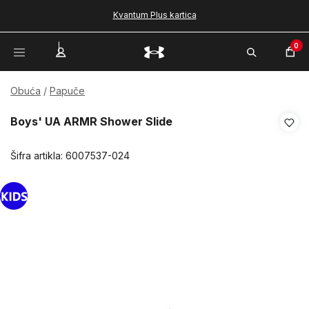
Kvantum Plus kartica
0
Obuća
Papuče
Boys' UA ARMR Shower Slide
Šifra artikla:
6007537-024