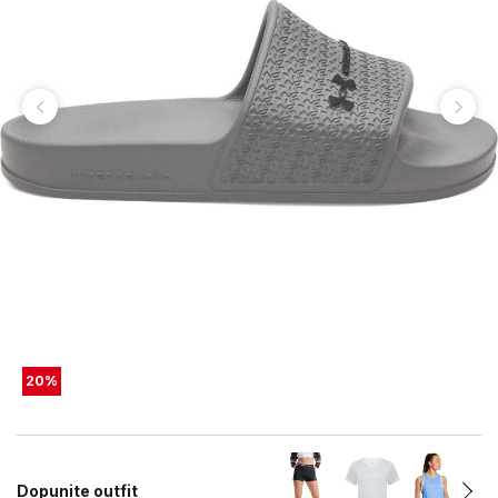
20
%
Dopunite outfit