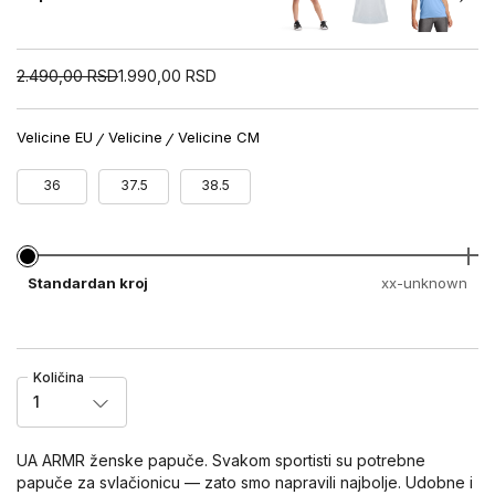
2.490,00
RSD
1.990,00
RSD
Velicine EU
Velicine
Velicine CM
36
37.5
38.5
Standardan kroj
xx-unknown
Količina
1
UA ARMR ženske papuče. Svakom sportisti su potrebne
papuče za svlačionicu — zato smo napravili najbolje. Udobne i