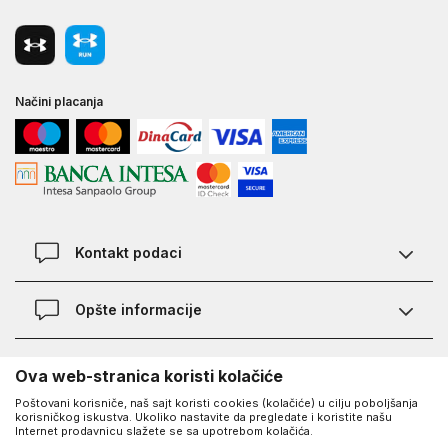
Načini placanja
Kontakt podaci
Chat
Opšte informacije
Kontakt
Provera statusa pošiljke
Lokacije
O Under Armour-u
Ova web-stranica koristi kolačiće
Najčešća pitanja
Poštovani korisniče, naš sajt koristi cookies (kolačiće) u cilju poboljšanja
O nama - priča o UA
Kako kupiti
korisničkog iskustva. Ukoliko nastavite da pregledate i koristite našu
UA Social
Internet prodavnicu slažete se sa upotrebom kolačića.
Saznajte više o UA
Načini plaćanja