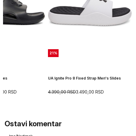
21
%
ides
UA Ignite Pro 8 Fixed Strap Men's Slides
0,00
RSD
4.390,00
RSD
3.490,00
RSD
Ostavi komentar