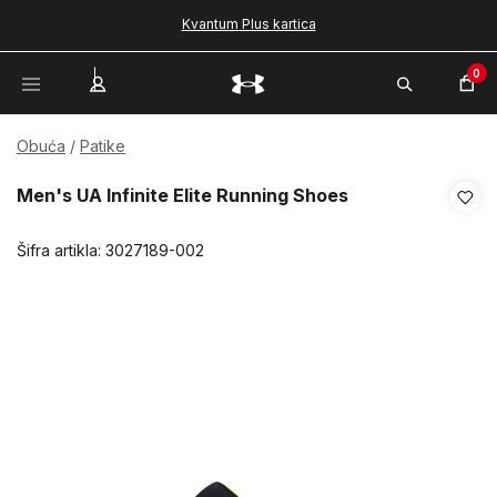
Kvantum Plus kartica
0
Obuća
Patike
Men's UA Infinite Elite Running Shoes
Šifra artikla:
3027189-002