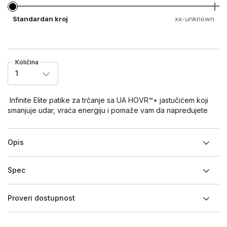
Standardan kroj
xx-unknown
Količina
1
Infinite Elite patike za trčanje sa UA HOVR™+ jastučićem koji
smanjuje udar, vraća energiju i pomaže vam da napredujete
Opis
Spec
Proveri dostupnost