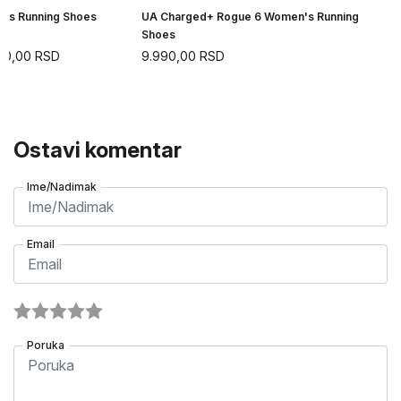
n's Running Shoes
UA Charged+ Rogue 6 Women's Running
Shoes
90,00
RSD
9.990,00
RSD
Ostavi komentar
Ime/Nadimak
Email
Poruka