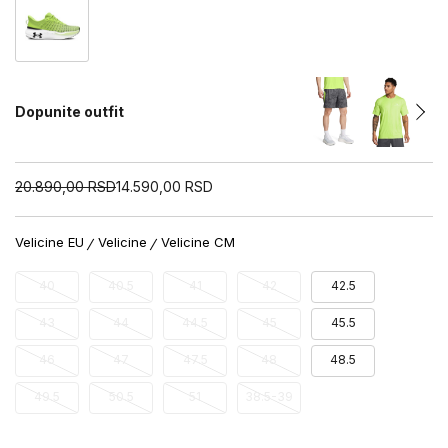
Dopunite outfit
20.890,00
RSD
14.590,00
RSD
Velicine EU
Velicine
Velicine CM
40
40.5
41
42
42.5
43
44
44.5
45
45.5
46
47
47.5
48
48.5
49.5
50.5
51
38.5-39