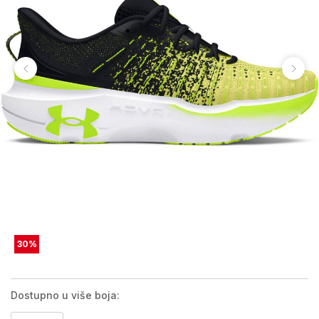
30
%
Dostupno u više boja: