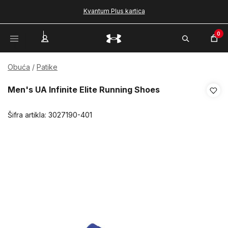
Kvantum Plus kartica
0
Obuća
Patike
Men's UA Infinite Elite Running Shoes
Šifra artikla:
3027190-401