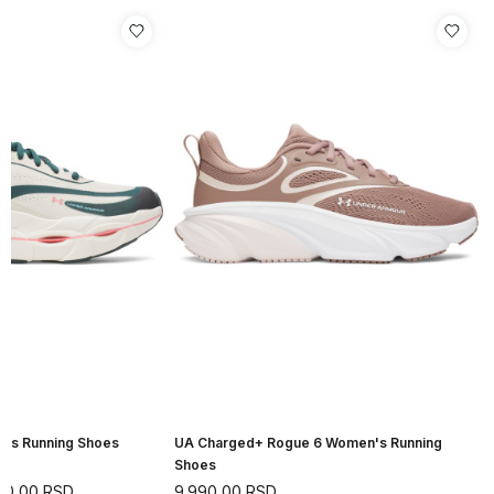
n's Running Shoes
UA Charged+ Rogue 6 Women's Running
Shoes
90,00
RSD
9.990,00
RSD