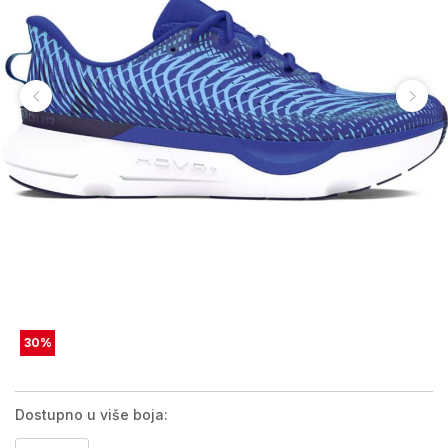
30
%
Dostupno u više boja: