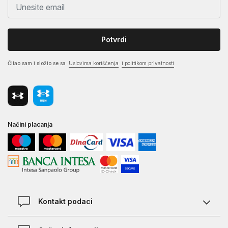
Potvrdi
Čitao sam i složio se sa
Uslovima korišćenja
i politikom privatnosti
Načini placanja
Kontakt podaci
Chat