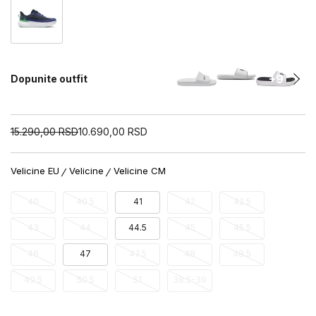
+9
Dopunite outfit
15.290,00
RSD
10.690,00
RSD
Velicine EU
Velicine
Velicine CM
40
40.5
41
42
42.5
43
44
44.5
45
45.5
46
47
47.5
48
48.5
49.5
50.5
51
38.5-39