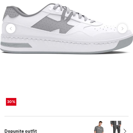
30
%
Dopunite outfit