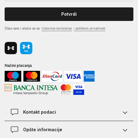
Potvrdi
Čitao sam i složio se sa
Uslovima korišćenja
i politikom privatnosti
Načini placanja
Kontakt podaci
Chat
Opšte informacije
Kontakt