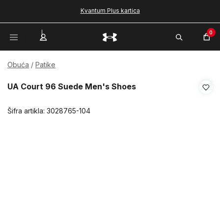
Kvantum Plus kartica
0
Obuća
Patike
UA Court 96 Suede Men's Shoes
Šifra artikla:
3028765-104