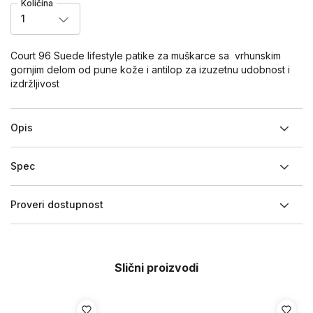
Količina
1
Court 96 Suede lifestyle patike za muškarce sa vrhunskim
gornjim delom od pune kože i antilop za izuzetnu udobnost i
izdržljivost
Opis
Spec
Proveri dostupnost
Slični proizvodi