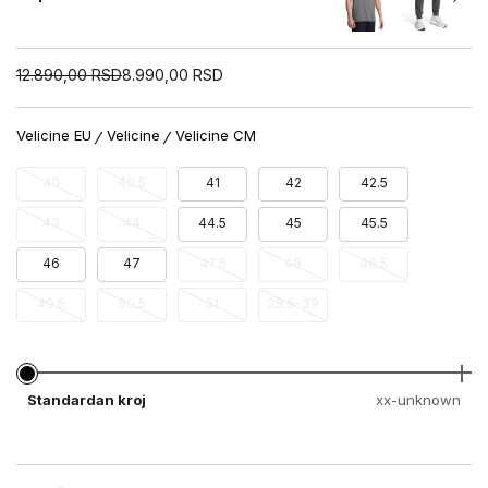
12.890,00
RSD
8.990,00
RSD
Velicine EU
Velicine
Velicine CM
40
40.5
41
42
42.5
43
44
44.5
45
45.5
46
47
47.5
48
48.5
49.5
50.5
51
38.5-39
Standardan kroj
xx-unknown