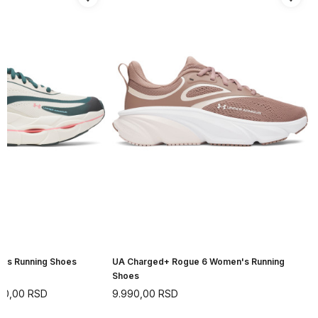
n's Running Shoes
UA Charged+ Rogue 6 Women's Running
Shoes
90,00
RSD
9.990,00
RSD