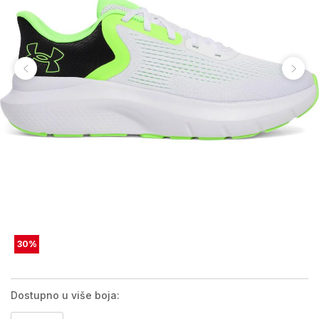
30
%
Dostupno u više boja: