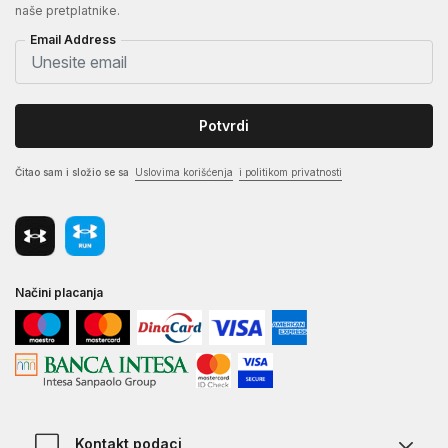
naše pretplatnike.
Email Address
Potvrdi
Čitao sam i složio se sa
Uslovima korišćenja
i politikom privatnosti
Načini placanja
Kontakt podaci