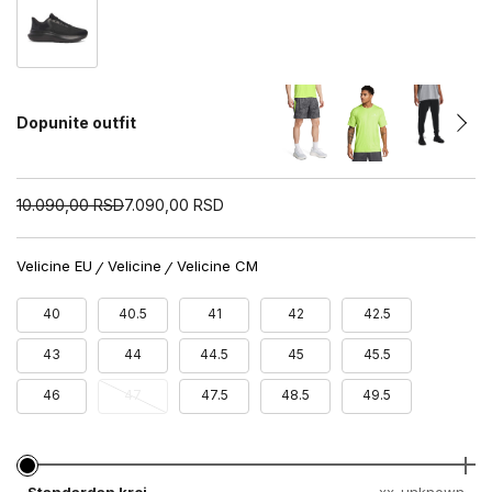
Dopunite outfit
10.090,00
RSD
7.090,00
RSD
Velicine EU
Velicine
Velicine CM
40
40.5
41
42
42.5
43
44
44.5
45
45.5
46
47
47.5
48.5
49.5
Standardan kroj
xx-unknown