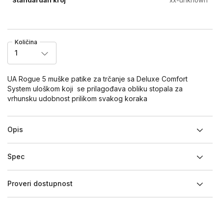
Količina
1
UA Rogue 5 muške patike za trčanje sa Deluxe Comfort
System uloškom koji se prilagođava obliku stopala za
vrhunsku udobnost prilikom svakog koraka
Opis
Spec
Proveri dostupnost