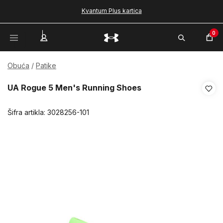
Kvantum Plus kartica
0
Obuća
Patike
UA Rogue 5 Men's Running Shoes
Šifra artikla:
3028256-101