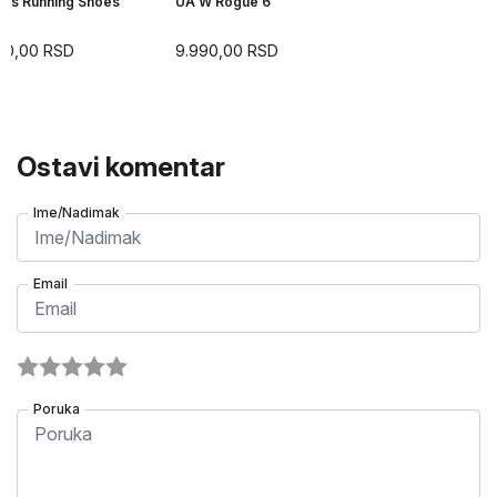
n's Running Shoes
UA W Rogue 6
90,00
RSD
9.990,00
RSD
Ostavi komentar
Ime/Nadimak
Email
Poruka