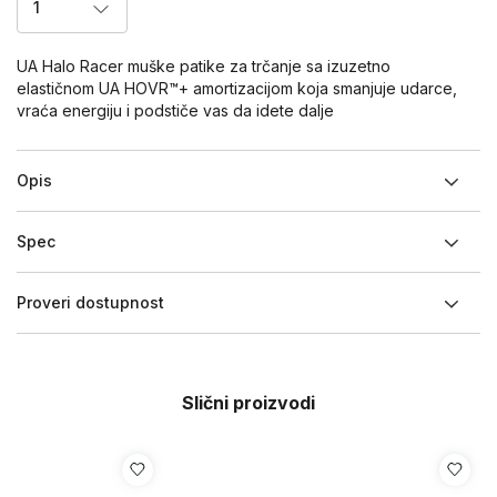
1
UA Halo Racer muške patike za trčanje sa izuzetno
elastičnom UA HOVR™+ amortizacijom koja smanjuje udarce,
vraća energiju i podstiče vas da idete dalje
Opis
Spec
Proveri dostupnost
Slični proizvodi