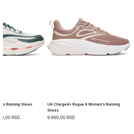
n's Running Shoes
UA Charged+ Rogue 6 Women's Running
Shoes
90,00
RSD
9.990,00
RSD