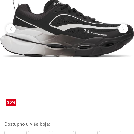
30
%
Dostupno u više boja: