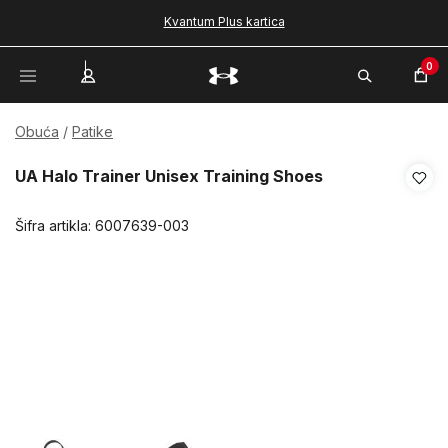
Kvantum Plus kartica
0
Obuća
Patike
UA Halo Trainer Unisex Training Shoes
Šifra artikla:
6007639-003