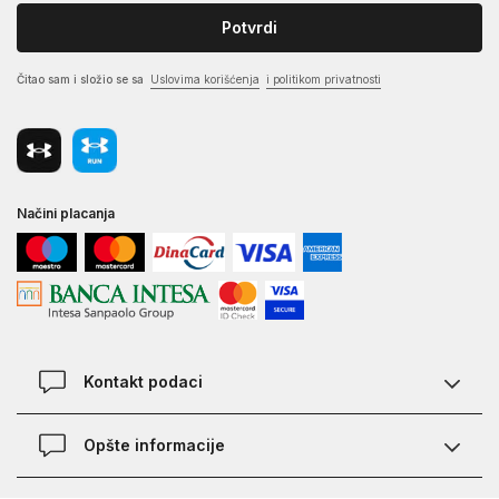
Potvrdi
Čitao sam i složio se sa
Uslovima korišćenja
i politikom privatnosti
Načini placanja
Kontakt podaci
Chat
Opšte informacije
Kontakt
Provera statusa pošiljke