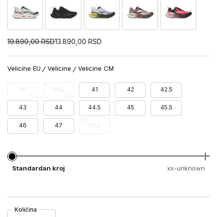
19.890,00
RSD
13.890,00
RSD
Velicine EU
Velicine
Velicine CM
40
40.5
41
42
42.5
43
44
44.5
45
45.5
46
47
47.5
Standardan kroj
xx-unknown
Količina