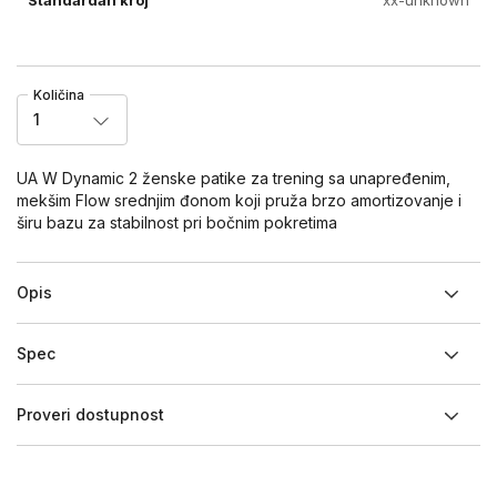
Količina
1
UA W Dynamic 2 ženske patike za trening sa unapređenim,
mekšim Flow srednjim đonom koji pruža brzo amortizovanje i
širu bazu za stabilnost pri bočnim pokretima
Opis
Spec
Proveri dostupnost