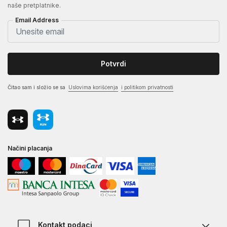
naše pretplatnike.
Email Address
Potvrdi
Čitao sam i složio se sa
Uslovima korišćenja
i politikom privatnosti
Načini placanja
Kontakt podaci