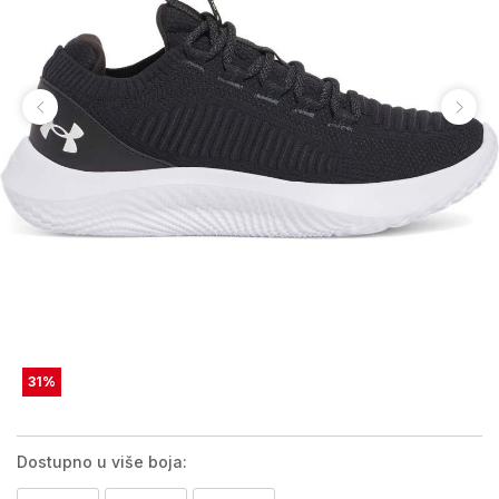
31
%
Dostupno u više boja: