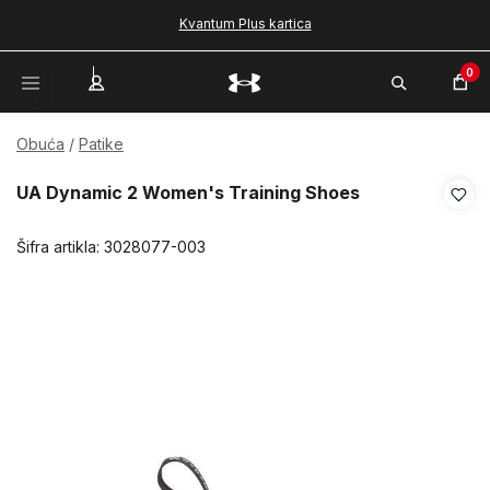
Kvantum Plus kartica
0
Obuća
Patike
UA Dynamic 2 Women's Training Shoes
Šifra artikla:
3028077-003