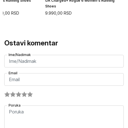
n's Running Shoes
UA Charged+ Rogue 6 Women's Running
Shoes
90,00
RSD
9.990,00
RSD
Ostavi komentar
Ime/Nadimak
Email
Poruka