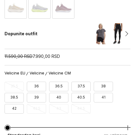
Dopunite outfit
11.590,00
RSD
7.990,00
RSD
Velicine EU
Velicine
Velicine CM
35.5
36
36.5
37.5
38
38.5
39
40
40.5
41
42
42.5
43
44.5
Standardan kroj
xx-unknown