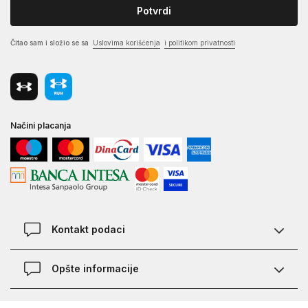
Potvrdi
Čitao sam i složio se sa
Uslovima korišćenja
i politikom privatnosti
Načini placanja
Kontakt podaci
Chat
Opšte informacije
Kontakt
Provera statusa pošiljke
Lokacije
O Under Armour-u