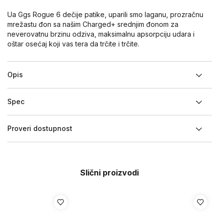
Ua Ggs Rogue 6 dečije patike, uparili smo laganu, prozračnu
mrežastu đon sa našim Charged+ srednjim đonom za
neverovatnu brzinu odziva, maksimalnu apsorpciju udara i
oštar osećaj koji vas tera da trčite i trčite.
Opis
Spec
Proveri dostupnost
Slični proizvodi