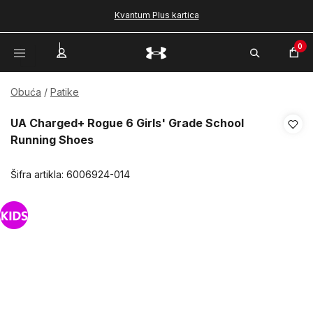
Kvantum Plus kartica
0
Obuća
Patike
UA Charged+ Rogue 6 Girls' Grade School
Running Shoes
Šifra artikla:
6006924-014