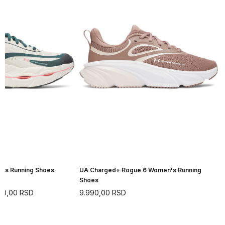
n's Running Shoes
UA Charged+ Rogue 6 Women's Running
Shoes
90,00
RSD
9.990,00
RSD