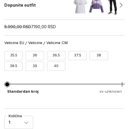
Dopunite outfit
8.990,00
RSD
7.190,00
RSD
Velicine EU
Velicine
Velicine CM
35.5
36
36.5
37.5
38
38.5
39
40
Standardan kroj
xx-unknown
Količina
1