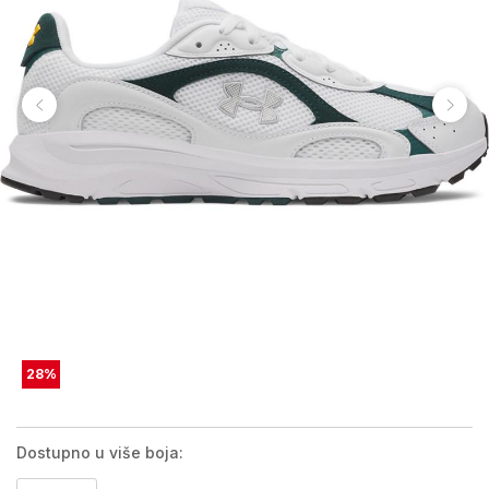
28
%
Dostupno u više boja: