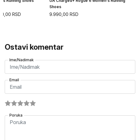
n's Running Shoes
UA Charged+ Rogue 6 Women's Running
Shoes
90,00
RSD
9.990,00
RSD
Ostavi komentar
Ime/Nadimak
Email
Poruka