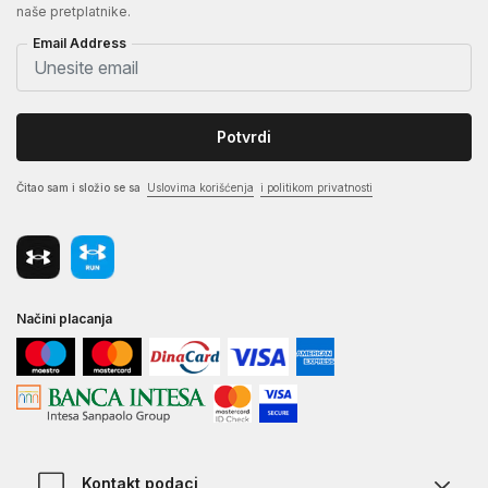
naše pretplatnike.
Email Address
Potvrdi
Čitao sam i složio se sa
Uslovima korišćenja
i politikom privatnosti
Načini placanja
Kontakt podaci