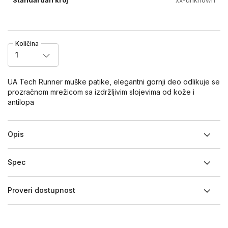
Količina
1
UA Tech Runner muške patike, elegantni gornji deo odlikuje se
prozračnom mrežicom sa izdržljivim slojevima od kože i
antilopa
Opis
Spec
Proveri dostupnost