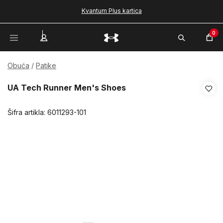
Kvantum Plus kartica
0
Obuća
Patike
UA Tech Runner Men's Shoes
Šifra artikla:
6011293-101