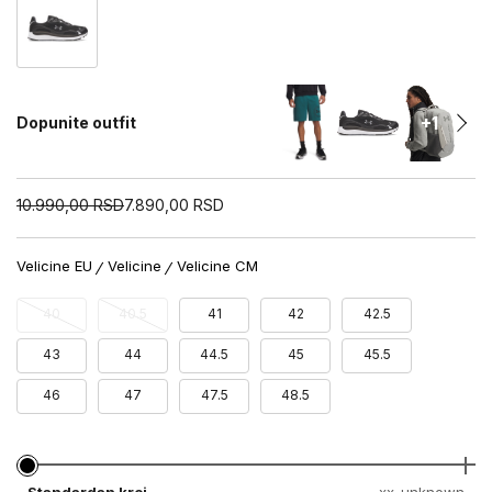
+1
Dopunite outfit
10.990,00
RSD
7.890,00
RSD
Velicine EU
Velicine
Velicine CM
40
40.5
41
42
42.5
43
44
44.5
45
45.5
46
47
47.5
48.5
Standardan kroj
xx-unknown