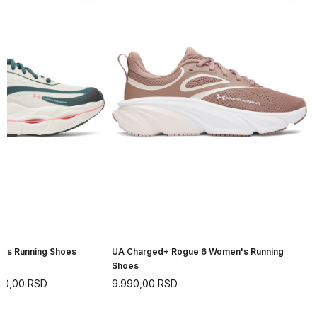
n's Running Shoes
UA Charged+ Rogue 6 Women's Running
Shoes
90,00
RSD
9.990,00
RSD