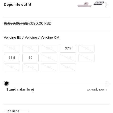
Dopunite outfit
10.090,00
RSD
7.090,00
RSD
Velicine EU
Velicine
Velicine CM
35.5
36
36.5
37.5
38
38.5
39
40
40.5
41
42
42.5
43
44.5
Standardan kroj
xx-unknown
Količina