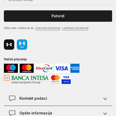
Potvrdi
Čitao sam i složio se sa
Uslovima korišćenja
i politikom privatnosti
Načini placanja
Kontakt podaci
Chat
Opšte informacije