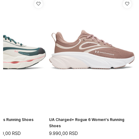
n's Running Shoes
UA Charged+ Rogue 6 Women's Running
Shoes
90,00
RSD
9.990,00
RSD