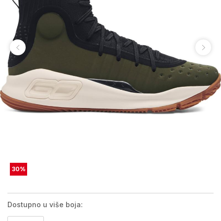
30
%
Dostupno u više boja: