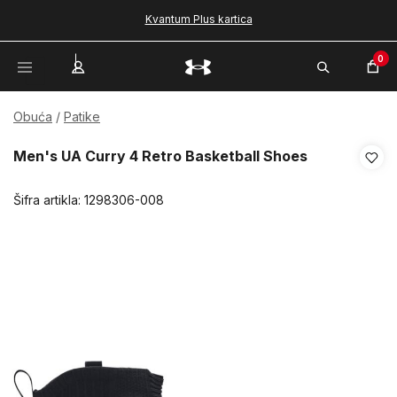
Kvantum Plus kartica
0
Obuća
Patike
Men's UA Curry 4 Retro Basketball Shoes
Šifra artikla:
1298306-008