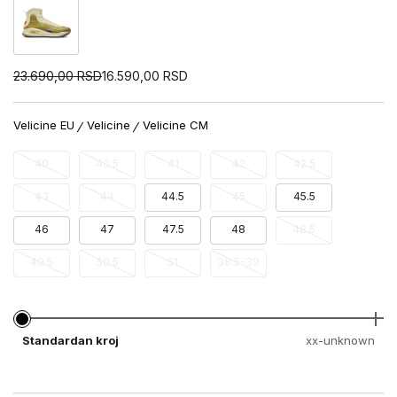
23.690,00
RSD
16.590,00
RSD
Velicine EU
Velicine
Velicine CM
40
40.5
41
42
42.5
43
44
44.5
45
45.5
46
47
47.5
48
48.5
49.5
50.5
51
38.5-39
Standardan kroj
xx-unknown