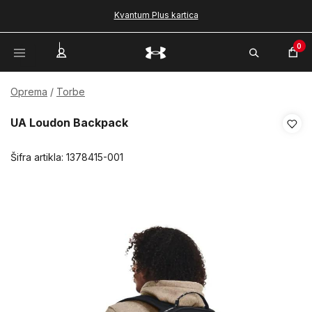
Kvantum Plus kartica
0
Oprema
Torbe
UA Loudon Backpack
Šifra artikla:
1378415-001