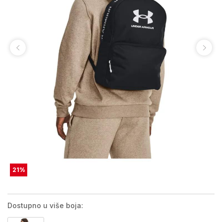
21
%
Dostupno u više boja: