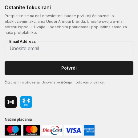
Ostanite fokusirani
Pretplatite se na naš newsletter i budite prvi koji će saznati o
ekskluzivnim akcijama Under Armour brenda. Unesite svoju e-mail
adresu ispod i uživajte u posebnim ponudama i popustima samo za
naše pretplatnike.
Email Address
Potvrdi
Čitao sam i složio se sa
Uslovima korišćenja
i politikom privatnosti
Načini placanja