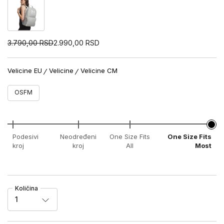
3.790,00
RSD
2.990,00
RSD
Velicine EU
Velicine
Velicine CM
OSFM
Podesivi
Neodređeni
One Size Fits
One Size Fits
kroj
kroj
All
Most
Količina
1