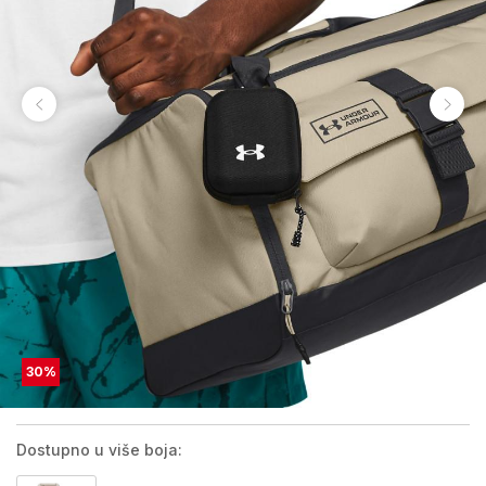
30
%
Dostupno u više boja: