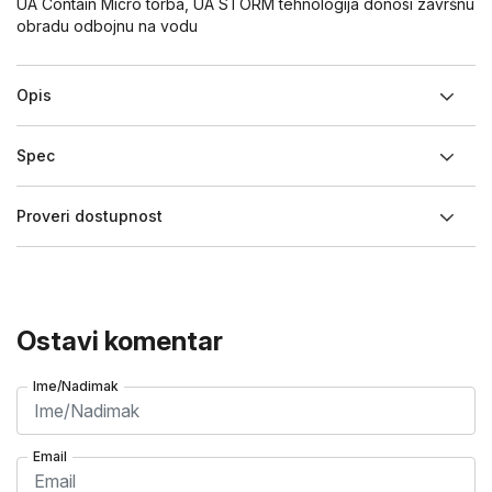
UA Contain Micro torba, UA STORM tehnologija donosi završnu
obradu odbojnu na vodu
Opis
Spec
Proveri dostupnost
Ostavi komentar
Ime/Nadimak
Email