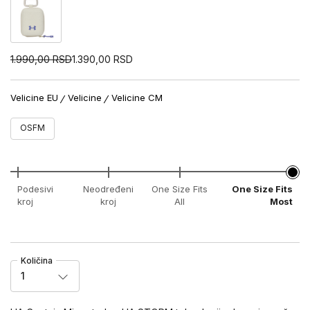
1.990,00
RSD
1.390,00
RSD
Velicine EU
Velicine
Velicine CM
OSFM
Podesivi
Neodređeni
One Size Fits
One Size Fits
kroj
kroj
All
Most
Količina
1