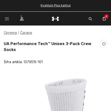
Kvantum Plus kartica
0
Oprema
Čarape
UA Performance Tech™ Unisex 3-Pack Crew
Socks
Šifra artikla:
1379515-101