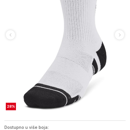
28
%
Dostupno u više boja: