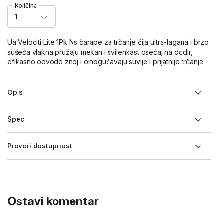
Količina
1
Ua Velociti Lite 1Pk Ns čarape za trčanje čija ultra-lagana i brzo
sušeća vlakna pružaju mekan i svilenkast osećaj na dodir,
efikasno odvode znoj i omogućavaju suvlje i prijatnije trčanje
Opis
Spec
Proveri dostupnost
Ostavi komentar