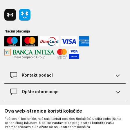
Načini placanja
Kontakt podaci
Chat
Opšte informacije
Kontakt
Provera statusa pošiljke
Lokacije
O Under Armour-u
Ova web-stranica koristi kolačiće
Najčešća pitanja
Poštovani korisniče, naš sajt koristi cookies (kolačiće) u cilju poboljšanja
O nama - priča o UA
Kako kupiti
korisničkog iskustva. Ukoliko nastavite da pregledate i koristite našu
UA Social
Internet prodavnicu slažete se sa upotrebom kolačića.