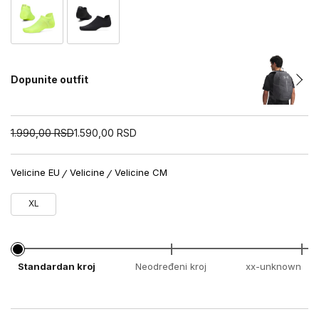
Dopunite outfit
1.990,00
RSD
1.590,00
RSD
Velicine EU
Velicine
Velicine CM
XL
Standardan kroj
Neodređeni kroj
xx-unknown