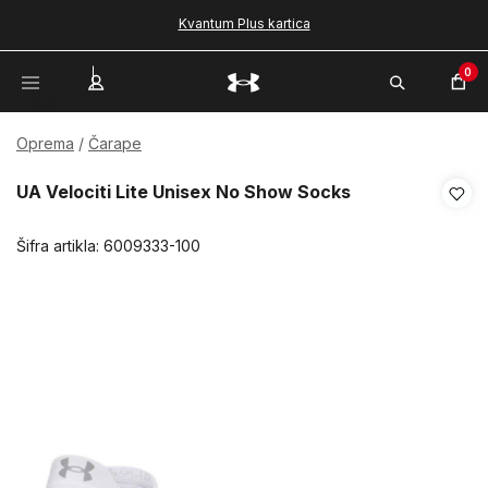
Kvantum Plus kartica
0
Oprema
Čarape
UA Velociti Lite Unisex No Show Socks
Šifra artikla:
6009333-100