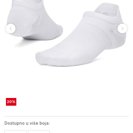
20
%
Dostupno u više boja: