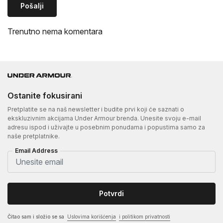
Pošalji
Trenutno nema komentara
Ostanite fokusirani
Pretplatite se na naš newsletter i budite prvi koji će saznati o
ekskluzivnim akcijama Under Armour brenda. Unesite svoju e-mail
adresu ispod i uživajte u posebnim ponudama i popustima samo za
naše pretplatnike.
Email Address
Potvrdi
Čitao sam i složio se sa
Uslovima korišćenja
i politikom privatnosti