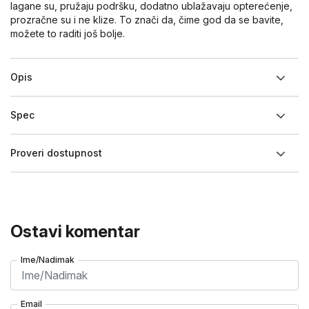
lagane su, pružaju podršku, dodatno ublažavaju opterećenje,
prozračne su i ne klize. To znači da, čime god da se bavite,
možete to raditi još bolje.
Opis
Spec
Proveri dostupnost
Ostavi komentar
Ime/Nadimak
Email