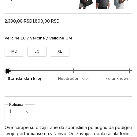
2.390,00
RSD
1.890,00
RSD
Velicine EU
Velicine
Velicine CM
MD
LG
XL
Standardan kroj
Neodređeni kroj
xx-unknown
Količina
1
Ove čarape su dizajnirane da sportistima pomognu da podignu
svoje performanse na viši nivo. Održavaju stopala rashlađenim,