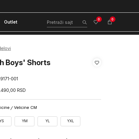
ćanje karticom ili pouzećem
Kvantum Plus 
0
0
Outlet
delovi
h Boys' Shorts
89171-001
.490,00
RSD
licine
Velicine CM
YS
YM
YL
YXL