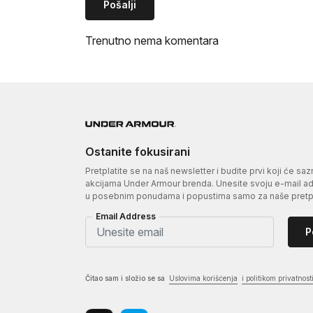
Pošalji
Trenutno nema komentara
Ostanite fokusirani
Pretplatite se na naš newsletter i budite prvi koji će sa
akcijama Under Armour brenda. Unesite svoju e-mail adr
u posebnim ponudama i popustima samo za naše pretpl
Email Address
P
Čitao sam i složio se sa
Uslovima korišćenja
i politikom privatnost