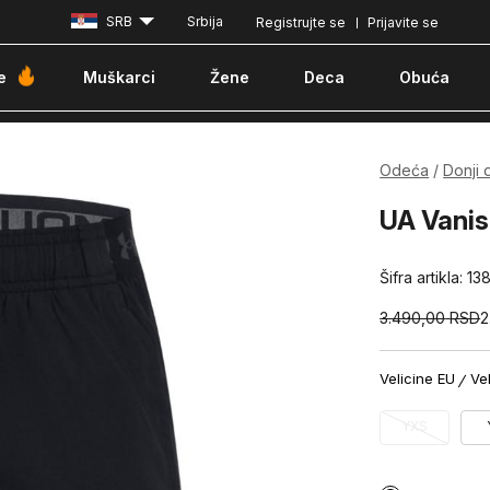
SRB
Srbija
Registrujte se
Prijavite se
Besplatna dostava za porudžbine iznad 6000 dinara
Pla
e
Muškarci
Žene
Deca
Obuća
Odeća
Donji 
UA Vanis
Šifra artikla:
13
3.490,00
RSD
2
Velicine EU
Ve
YXS