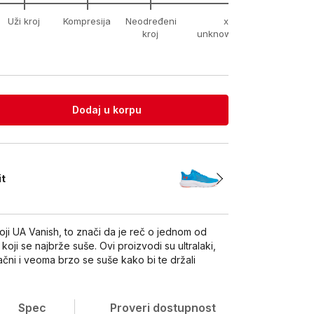
Uži kroj
Kompresija
Neodređeni
xx-
kroj
unknown
Dodaj u korpu
it
oji UA Vanish, to znači da je reč o jednom od
 koji se najbrže suše. Ovi proizvodi su ultralaki,
zračni i veoma brzo se suše kako bi te držali
Spec
Proveri dostupnost