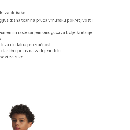
ts za dečake
ljiva tkana tkanina pruža vrhunsku pokretljivost i
 4-smernim rastezanjem omogućava bolje kretanje
a
eli za dodatnu prozračnost
 elastični pojas na zadnjem delu
povi za ruke
Vrednost
Donji delovi
Dečaci
Bottoms, Širi kroj
Under Armour