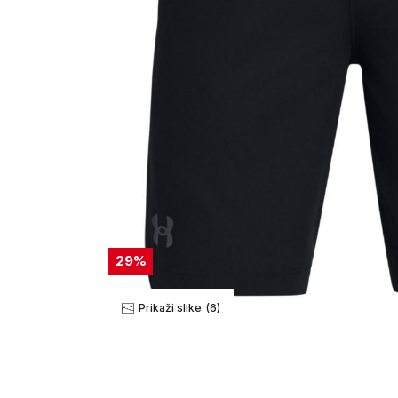
29
%
Prikaži slike
(6)