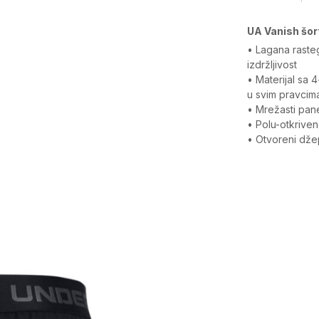
UA Vanish šor
• Lagana rasteg
izdržljivost
• Materijal sa
u svim pravcim
• Mrežasti pan
• Polu-otkriven
• Otvoreni dže
Karakteristika
Kategorija
Pol
Kroj
Brend