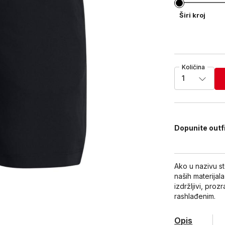
Širi kroj
Količina
1
Dopunite outf
Ako u nazivu st
naših materijala
izdržljivi, pro
rashlađenim.
Opis