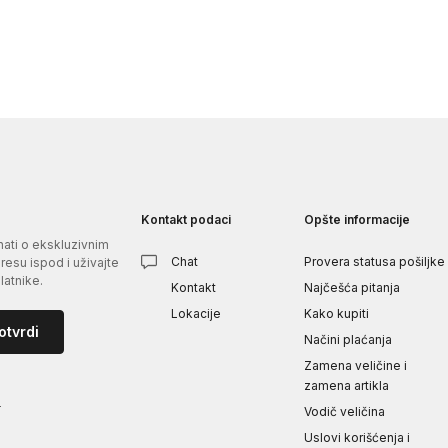
Kontakt podaci
Opšte informacije
znati o ekskluzivnim
Chat
Provera statusa pošiljke
esu ispod i uživajte
atnike.
Kontakt
Najčešća pitanja
Lokacije
Kako kupiti
otvrdi
Načini plaćanja
Zamena veličine i
zamena artikla
i
Vodič veličina
Uslovi korišćenja i