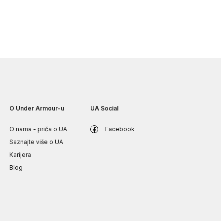
O Under Armour-u
UA Social
O nama - priča o UA
Facebook
Saznajte više o UA
Karijera
Blog