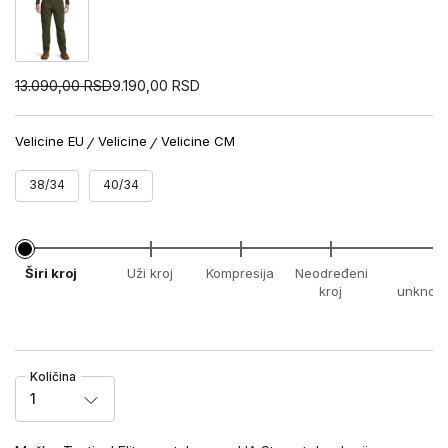
13.090,00
RSD
9.190,00
RSD
Velicine EU
Velicine
Velicine CM
38/34
40/34
Širi kroj
Uži kroj
Kompresija
Neodređeni
x
kroj
unknow
Količina
1