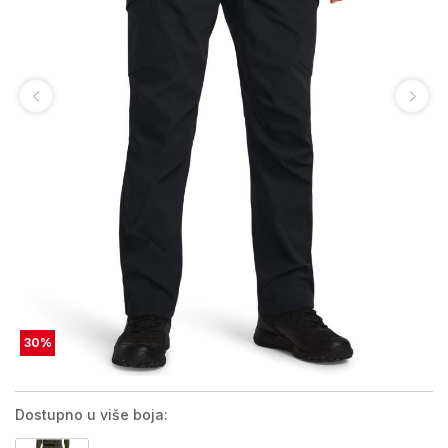
30
%
Dostupno u više boja: