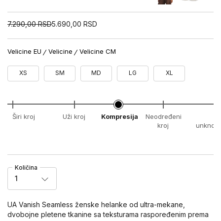
7.290,00
RSD
5.690,00
RSD
Velicine EU
Velicine
Velicine CM
XS
SM
MD
LG
XL
Širi kroj
Uži kroj
Kompresija
Neodređeni
x
kroj
unknow
Količina
1
UA Vanish Seamless ženske helanke od ultra-mekane,
dvobojne pletene tkanine sa teksturama raspoređenim prema