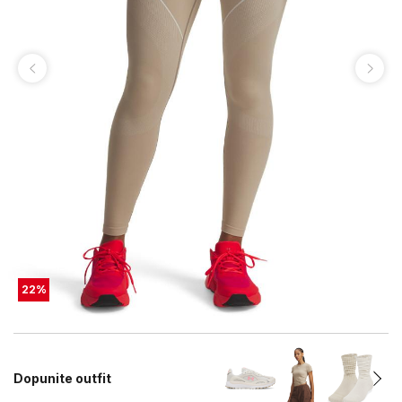
22
%
Dopunite outfit