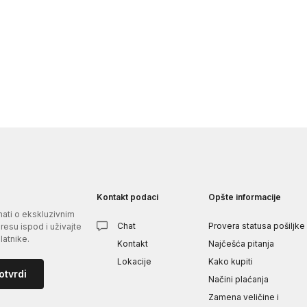
Kontakt podaci
Opšte informacije
znati o ekskluzivnim
Chat
Provera statusa pošiljke
esu ispod i uživajte
atnike.
Kontakt
Najčešća pitanja
Lokacije
Kako kupiti
otvrdi
Načini plaćanja
Zamena veličine i