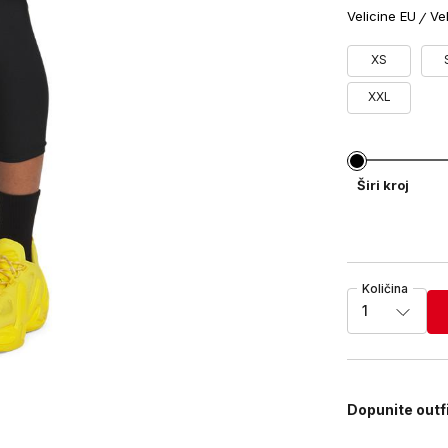
Velicine EU
Ve
XS
XXL
Širi kroj
Količina
1
Dopunite outf