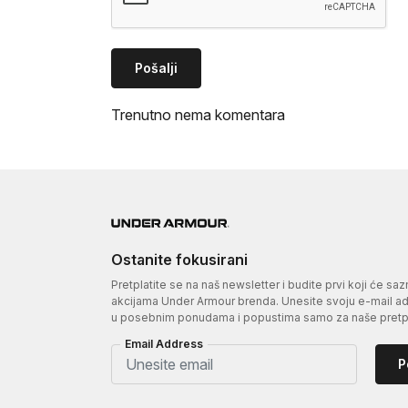
Pošalji
Trenutno nema komentara
Ostanite fokusirani
Pretplatite se na naš newsletter i budite prvi koji će sa
akcijama Under Armour brenda. Unesite svoju e-mail adr
u posebnim ponudama i popustima samo za naše pretpl
Email Address
P