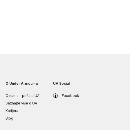
O Under Armour-u
UA Social
O nama - priča o UA
Facebook
Saznajte više o UA
Karijera
Blog