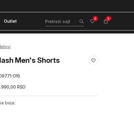
ćanje karticom ili pouzećem
Kvantum Plus 
0
0
Outlet
delovi
lash Men's Shorts
09771-016
4.990,00
RSD
še boja: