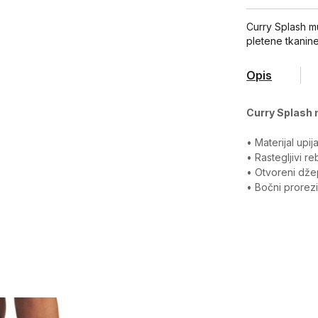
Curry Splash mu
pletene tkanine 
Opis
Curry Splash 
• Materijal upij
• Rastegljivi r
• Otvoreni dže
• Bočni prorez
Karakteristika
Kategorija
Pol
Kroj