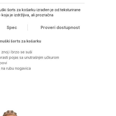
ški šorts za košarku izrađen je od teksturirane
koja je izdržljiva, ali prozračna
Spec
Proveri dostupnost
muški šorts za košarku
a znoj i brzo se suši
ebrasti pojas sa unutrašnjim učkurom
povi
i na rubu nogavica
Vrednost
Donji delovi
Muškarci
Bottoms, Širi kroj