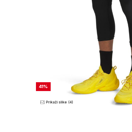
41
%
Prikaži slike
(4)