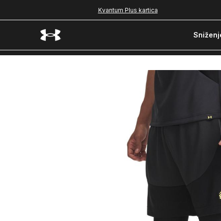
Kvantum Plus kartica
Sniženj