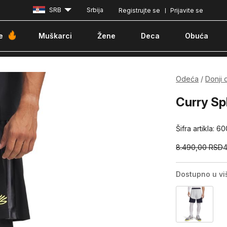
SRB
Srbija
Registrujte se
Prijavite se
Besplatna dostava za porudžbine iznad 6000 dinara
Pla
e
Muškarci
Žene
Deca
Obuća
Odeća
Donji 
Curry Sp
Šifra artikla:
60
8.490,00
RSD
Dostupno u vi