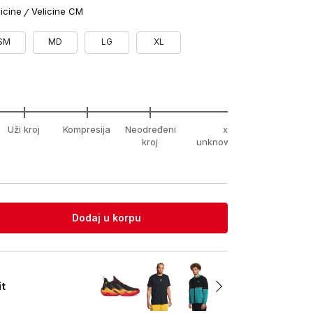
licine
Velicine CM
SM
MD
LG
XL
Uži kroj
Kompresija
Neodređeni
xx-
kroj
unknown
Dodaj u korpu
it