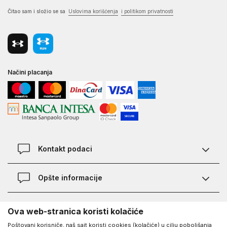
Čitao sam i složio se sa
Uslovima korišćenja
i politikom privatnosti
Načini placanja
Kontakt podaci
Chat
Opšte informacije
Kontakt
Provera statusa pošiljke
Lokacije
O Under Armour-u
Ova web-stranica koristi kolačiće
Najčešća pitanja
Poštovani korisniče, naš sajt koristi cookies (kolačiće) u cilju poboljšanja