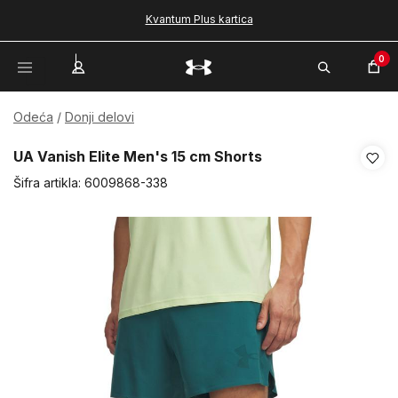
Kvantum Plus kartica
0
Odeća
Donji delovi
UA Vanish Elite Men's 15 cm Shorts
Šifra artikla:
6009868-338