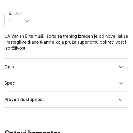
Količina
1
UA Vanish Elite muški šorts za trening izrađen je od nove, lakše
i rastegljive tkane tkanine koja pruža superiornu pokretljivost i
izdržljivost
Opis
Spec
Proveri dostupnost