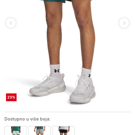
23
%
Dostupno u više boja: