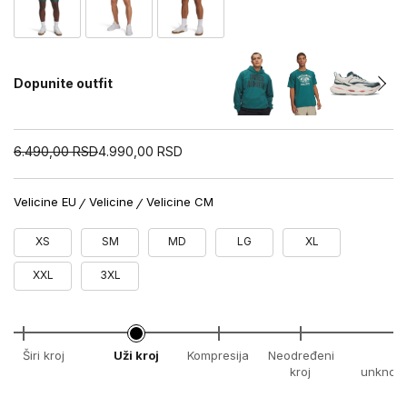
Dopunite outfit
6.490,00
RSD
4.990,00
RSD
Velicine EU
Velicine
Velicine CM
XS
SM
MD
LG
XL
XXL
3XL
Širi kroj
Uži kroj
Kompresija
Neodređeni
x
kroj
unknow