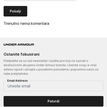
Pošalji
Trenutno nema komentara
Ostanite fokusirani
Pretplatite se na naš newsletter i budite prvi koji će saznati o
ekskluzivnim akcijama Under Armour brenda. Unesite svoju e-mail
adresu ispod i uživajte u posebnim ponudama i popustima samo za
naše pretplatnike.
Email Address
Potvrdi