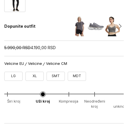
Dopunite outfit
5.990,00
RSD
4.190,00
RSD
Velicine EU
Velicine
Velicine CM
LG
XL
SMT
MDT
Širi kroj
Uži kroj
Kompresija
Neodređeni
x
kroj
unknow