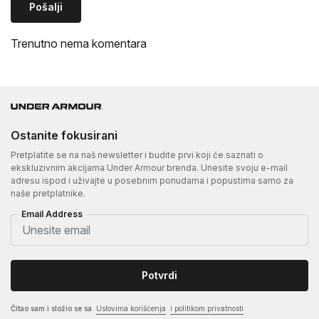
Pošalji
Trenutno nema komentara
Ostanite fokusirani
Pretplatite se na naš newsletter i budite prvi koji će saznati o
ekskluzivnim akcijama Under Armour brenda. Unesite svoju e-mail
adresu ispod i uživajte u posebnim ponudama i popustima samo za
naše pretplatnike.
Email Address
Potvrdi
Čitao sam i složio se sa
Uslovima korišćenja
i politikom privatnosti