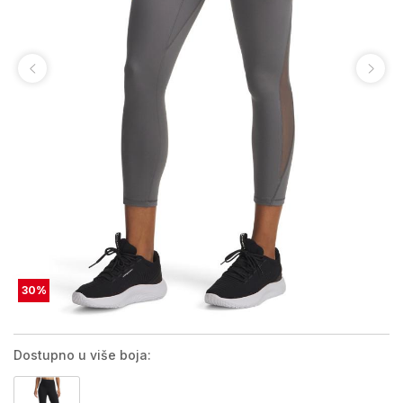
30
%
Dostupno u više boja: