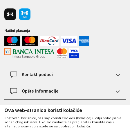
Načini placanja
Kontakt podaci
Chat
Opšte informacije
Kontakt
Provera statusa pošiljke
Lokacije
O Under Armour-u
Ova web-stranica koristi kolačiće
Najčešća pitanja
Poštovani korisniče, naš sajt koristi cookies (kolačiće) u cilju poboljšanja
O nama - priča o UA
Kako kupiti
korisničkog iskustva. Ukoliko nastavite da pregledate i koristite našu
UA Social
Internet prodavnicu slažete se sa upotrebom kolačića.
Saznajte više o UA