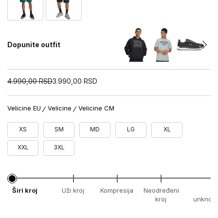
Dopunite outfit
4.990,00
RSD
3.990,00
RSD
Velicine EU
Velicine
Velicine CM
XS
SM
MD
LG
XL
XXL
3XL
Širi kroj
Uži kroj
Kompresija
Neodređeni
x
kroj
unknow