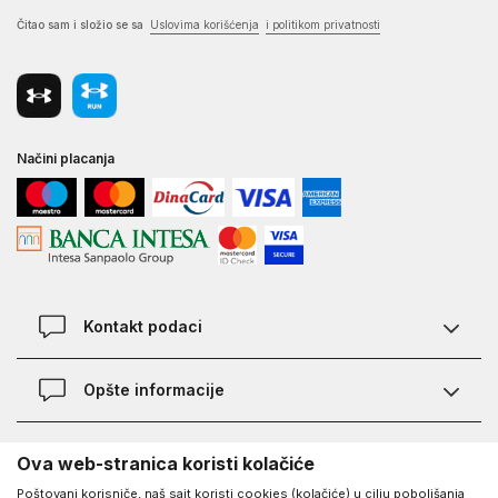
Čitao sam i složio se sa
Uslovima korišćenja
i politikom privatnosti
Načini placanja
Kontakt podaci
Chat
Opšte informacije
Kontakt
Provera statusa pošiljke
Lokacije
O Under Armour-u
Ova web-stranica koristi kolačiće
Najčešća pitanja
Poštovani korisniče, naš sajt koristi cookies (kolačiće) u cilju poboljšanja