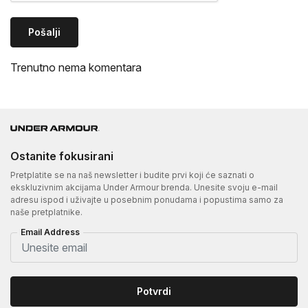
Pošalji
Trenutno nema komentara
Ostanite fokusirani
Pretplatite se na naš newsletter i budite prvi koji će saznati o
ekskluzivnim akcijama Under Armour brenda. Unesite svoju e-mail
adresu ispod i uživajte u posebnim ponudama i popustima samo za
naše pretplatnike.
Email Address
Potvrdi