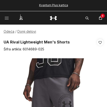
Kvantum Plus kartica
0
Odeća
Donji delovi
UA Rival Lightweight Men's Shorts
Šifra artikla:
6014689-025