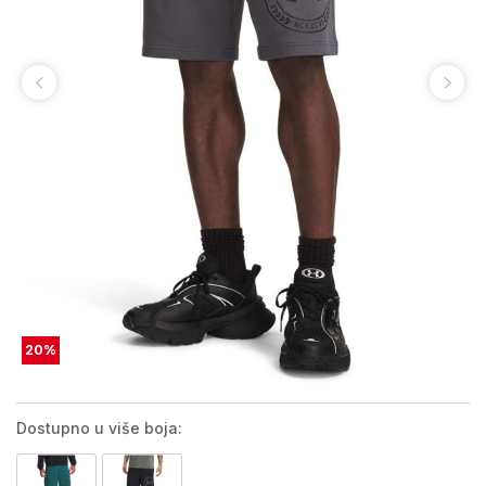
20
%
Dostupno u više boja: